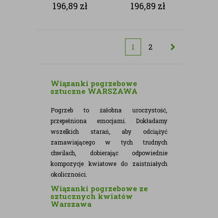
SZTUCZNE
SZTUCZNE
196,89
zł
196,89
zł
1
2
Wiązanki pogrzebowe
sztuczne WARSZAWA
Pogrzeb to żałobna uroczystość,
przepełniona emocjami.
Dokładamy
wszelkich starań, aby odciążyć
zamawiającego w tych trudnych
chwilach, dobierając odpowiednie
kompozycje kwiatowe do zaistniałych
okoliczności.
Wiązanki pogrzebowe ze
sztucznych kwiatów
Warszawa