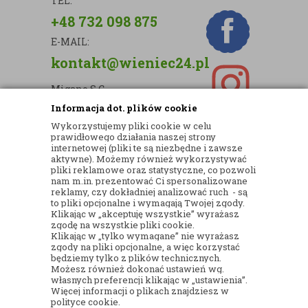
TEL.
+48 732 098 875
E-MAIL:
kontakt@wieniec24.pl
Migano S.C.
Informacja dot. plików cookie
ul. Kartograficzna 88c/m33
Wykorzystujemy pliki cookie w celu
03-290 Warszawa
prawidłowego działania naszej strony
internetowej (pliki te są niezbędne i zawsze
NIP: 5242813637
aktywne). Możemy również wykorzystywać
pliki reklamowe oraz statystyczne, co pozwoli
REGON: 365874905
nam m.in. prezentować Ci spersonalizowane
reklamy, czy dokładniej analizować ruch - są
Nr konta (mBank):
to pliki opcjonalne i wymagają Twojej zgody.
Klikając w „akceptuję wszystkie” wyrażasz
36 1140 2004 0000 3902 8144 2737
zgodę na wszystkie pliki cookie.
Klikając w „tylko wymagane” nie wyrażasz
zgody na pliki opcjonalne, a więc korzystać
będziemy tylko z plików technicznych.
Możesz również dokonać ustawień wg.
własnych preferencji klikając w „ustawienia”.
Więcej informacji o plikach znajdziesz w
© 2017
KWIACIARNIA INTERNETOWA
polityce cookie.