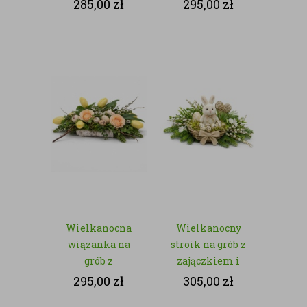
zajączkiem i
zajączkami –
285,00
zł
295,00
zł
białymi
sztuczna zieleń
kwiatami – z
kwiatów
sztucznych
Wielkanocna
Wielkanocny
wiązanka na
stroik na grób z
grób z
zajączkiem i
tulipanami i
jajeczkami – z
295,00
zł
305,00
zł
jajeczkami – z
kwiatów