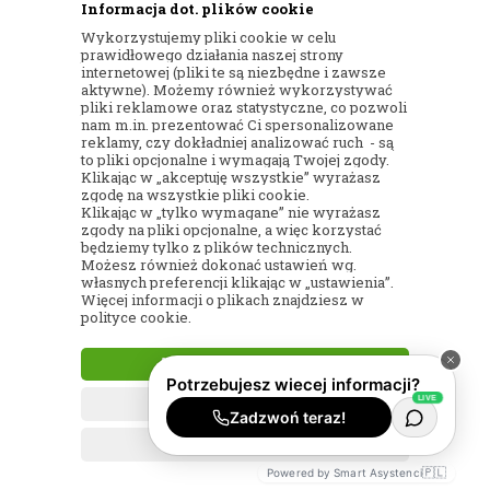
Informacja dot. plików cookie
pozostawała estetyczna,
spokojna i odpowiednia.
Wykorzystujemy pliki cookie w celu
prawidłowego działania naszej strony
internetowej (pliki te są niezbędne i zawsze
aktywne). Możemy również wykorzystywać
pliki reklamowe oraz statystyczne, co pozwoli
nam m.in. prezentować Ci spersonalizowane
Zdjęcia produktów i możliwe
reklamy, czy dokładniej analizować ruch - są
zamienniki elementów
to pliki opcjonalne i wymagają Twojej zgody.
kompozycji
Klikając w „akceptuję wszystkie” wyrażasz
zgodę na wszystkie pliki cookie.
Klikając w „tylko wymagane” nie wyrażasz
Zdjęcia produktów dostępnych w kategorii
zgody na pliki opcjonalne, a więc korzystać
będziemy tylko z plików technicznych.
mają
charakter poglądowy
. Ich celem
Możesz również dokonać ustawień wg.
jest pokazanie stylu, układu, kolorystyki i
własnych preferencji klikając w „ustawienia”.
ogólnego charakteru dekoracji. Ze
Więcej informacji o plikach znajdziesz w
polityce cookie.
względu na ręczne przygotowanie
kompozycji poszczególne egzemplarze
AKCEPTUJĘ WSZYSTKIE
mogą delikatnie różnić się od
przedstawionych fotografii, co jest
TYLKO WYMAGANE
naturalną cechą pracy wykonywanej
indywidualnie.
USTAWIENIA
🇵🇱
Powered by Smart Asystenci
W zależności od dostępności w danym