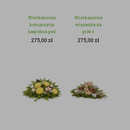
Wielkanocna
Wielkanocna
kompozycja
wiązanka na
nagrobna pod
grób z
znicz z
zajączkiem –
275,00
zł
275,00
zł
różowymi
kwiaty sztuczne
kwiatami –
kwiaty sztuczne