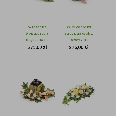
Wiosenna
Wielkanocny
kompozycja
stroik na grób z
nagrobna na
różowymi
Wielkanoc ze
kwiatami –
275,00
zł
275,00
zł
sztucznych
kwiaty sztuczne
kwiatów