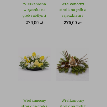
Wielkanocna
Wielkanocny
wiązanka na
stroik na grób z
grób z żółtymi
zajączkiem i
chryzantemami
baziami – z
275,00
zł
275,00
zł
– kwiaty
kwiatów
sztuczne
sztucznych
Wielkanocny
Wielkanocny
stroik na grób z
stroik na grób z