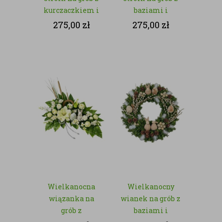
kurczaczkiem i
baziami i
jajkiem –
zajączkiem – z
275,00
zł
275,00
zł
kwiaty sztuczne
kwiatów
sztucznych
Wielkanocna
Wielkanocny
wiązanka na
wianek na grób z
grób z
baziami i