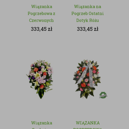
Wiązanka
Wiązanka na
Pogrzebowa z
Pogrzeb Ostatni
Czerwonych
Dotyk Różu
Kwiatów -
333,45
zł
333,45
zł
Wieczna
Czerwień
Wiązanka
WIĄZANKA