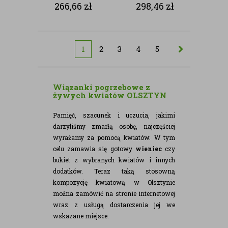
NATURALNA
KWIATÓW
266,66
zł
298,46
zł
1
2
3
4
5
Wiązanki pogrzebowe z
żywych kwiatów OLSZTYN
Pamięć, szacunek i uczucia, jakimi
darzyliśmy zmarłą osobę, najczęściej
wyrażamy za pomocą kwiatów. W tym
celu zamawia się gotowy
wieniec
czy
bukiet z wybranych kwiatów i innych
dodatków. Teraz taką stosowną
kompozycję kwiatową w Olsztynie
można zamówić na stronie internetowej
wraz z usługą dostarczenia jej we
wskazane miejsce.