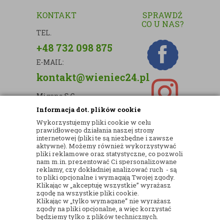
KONTAKT
SPRAWDŹ
CO U NAS?
TEL.
+48 732 098 875
E-MAIL:
kontakt@wieniec24.pl
Migano S.C.
Informacja dot. plików cookie
ul. Kartograficzna 88c/m33
Wykorzystujemy pliki cookie w celu
03-290 Warszawa
prawidłowego działania naszej strony
internetowej (pliki te są niezbędne i zawsze
NIP: 5242813637
aktywne). Możemy również wykorzystywać
pliki reklamowe oraz statystyczne, co pozwoli
REGON: 365874905
nam m.in. prezentować Ci spersonalizowane
reklamy, czy dokładniej analizować ruch - są
Nr konta (mBank):
to pliki opcjonalne i wymagają Twojej zgody.
Klikając w „akceptuję wszystkie” wyrażasz
36 1140 2004 0000 3902 8144 2737
zgodę na wszystkie pliki cookie.
Klikając w „tylko wymagane” nie wyrażasz
zgody na pliki opcjonalne, a więc korzystać
będziemy tylko z plików technicznych.