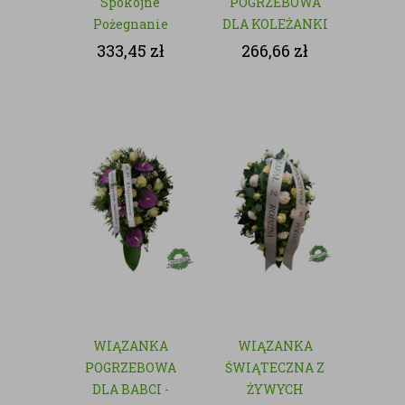
Spokojne
POGRZEBOWA
Pożegnanie
DLA KOLEŻANKI
Z PRACY -
333,45
zł
266,66
zł
NATURALNA
WIĄZANKA
WIĄZANKA
POGRZEBOWA
ŚWIĄTECZNA Z
DLA BABCI -
ŻYWYCH