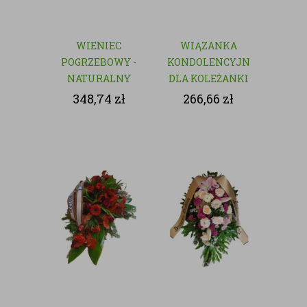
WIENIEC
WIĄZANKA
POGRZEBOWY -
KONDOLENCYJNA
NATURALNY
DLA KOLEŻANKI
Z PRACY
348,74
zł
266,66
zł