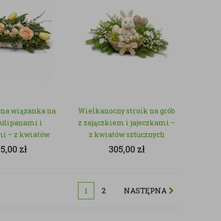
na wiązanka na
Wielkanocny stroik na grób
tulipanami i
z zajączkiem i jajeczkami –
mi – z kwiatów
z kwiatów sztucznych
tucznych
95,00
zł
305,00
zł
1
2
NASTĘPNA