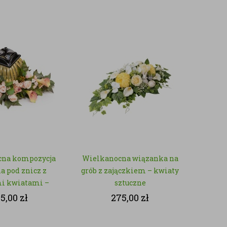
cna kompozycja
Wielkanocna wiązanka na
a pod znicz z
grób z zajączkiem – kwiaty
i kwiatami –
sztuczne
y sztuczne
5,00
zł
275,00
zł