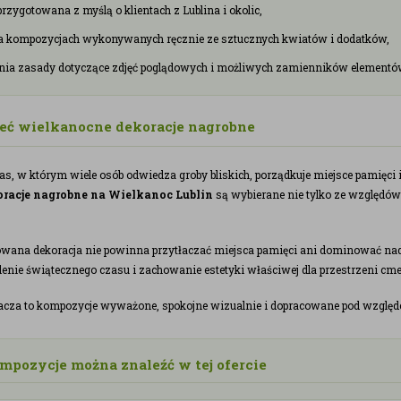
przygotowana z myślą o klientach z Lublina i okolic,
na kompozycjach wykonywanych ręcznie ze sztucznych kwiatów i dodatków,
nia zasady dotyczące zdjęć poglądowych i możliwych zamienników elementó
eć wielkanocne dekoracje nagrobne
as, w którym wiele osób odwiedza groby bliskich, porządkuje miejsce pamięci i
racje nagrobne na Wielkanoc Lublin
są wybierane nie tylko ze względów 
owana dekoracja nie powinna przytłaczać miejsca pamięci ani dominować nad
ślenie świątecznego czasu i zachowanie estetyki właściwej dla przestrzeni cme
acza to kompozycje wyważone, spokojne wizualnie i dopracowane pod względem
mpozycje można znaleźć w tej ofercie