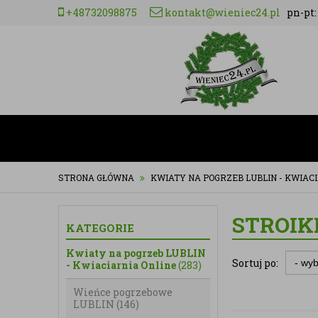
+48732098875
kontakt@wieniec24.pl
pn-pt: 
STRONA GŁÓWNA
KWIATY NA POGRZEB LUBLIN - KWIAC
STROIK
KATEGORIE
Kwiaty na pogrzeb LUBLIN
Sortuj po:
- Kwiaciarnia Online
(283)
Wieńce pogrzebowe
LUBLIN
(146)