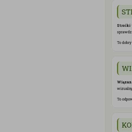
ST
Stroiki
sprawdza
To dobry
WI
Wiązank
wizualny
To odpow
KO