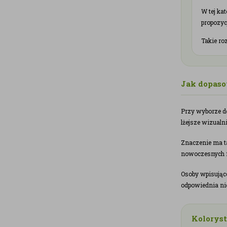
W tej ka
propozyc
Takie ro
Jak dopaso
Przy wyborze de
lżejsze wizual
Znaczenie ma ta
nowoczesnych f
Osoby wpisujące
odpowiednia nie
Koloryst