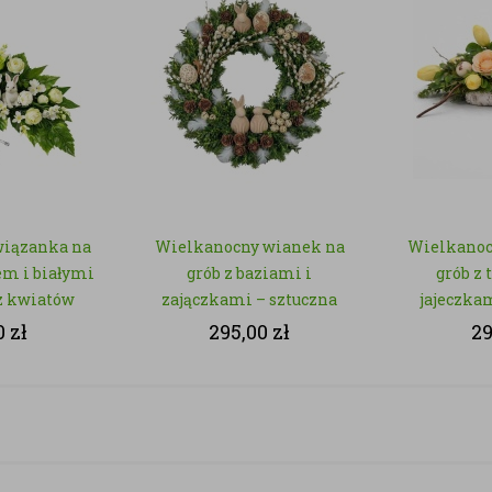
wiązanka na
Wielkanocny wianek na
Wielkanoc
em i białymi
grób z baziami i
grób z 
z kwiatów
zajączkami – sztuczna
jajeczka
nych
zieleń
sz
0
zł
295,00
zł
2