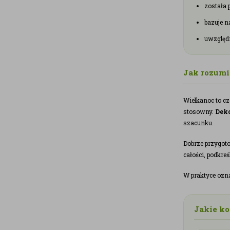
została 
bazuje 
uwzględ
Jak rozumi
Wielkanoc to cz
stosowny.
Deko
szacunku.
Dobrze przygot
całości, podkre
W praktyce ozn
Jakie ko