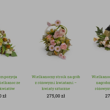
ompozycja
Wielkanocny stroik na grób
Wielkano
ielkanoc ze
z różowymi kwiatami –
nagrobn
 kwiatów
kwiaty sztuczne
różowym
kwiat
0
zł
275,00
zł
27