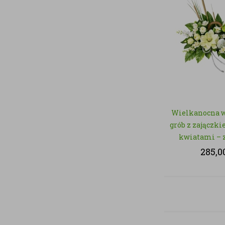
Wielkanocna 
grób z zajączki
kwiatami – 
sztucz
285,0