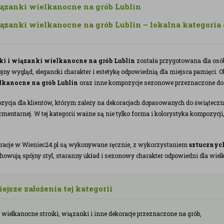
wiązanki wielkanocne na grób Lublin
iązanki wielkanocne na grób Lublin – lokalna kategoria
y
iki i wiązanki wielkanocne na grób Lublin
została przygotowana dla osób
jny wygląd, elegancki charakter i estetykę odpowiednią dla miejsca pamięci. 
lkanocne na grób Lublin
oraz inne kompozycje sezonowe przeznaczone do u
ozycja dla klientów, którym zależy na dekoracjach dopasowanych do świątecz
cmentarnej. W tej kategorii ważne są nie tylko forma i kolorystyka kompozycji, 
racje w Wieniec24.pl są wykonywane ręcznie, z wykorzystaniem
sztucznyc
owują spójny styl, staranny układ i sezonowy charakter odpowiedni dla wiel
ejsze założenia tej kategorii
 wielkanocne stroiki, wiązanki i inne dekoracje przeznaczone na grób,