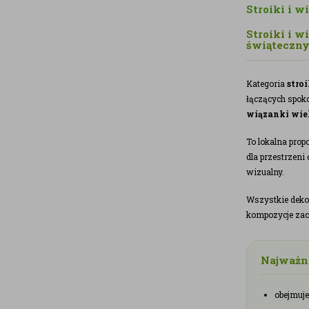
Stroiki i 
Stroiki i w
świąteczn
Kategoria
stro
łączących spoko
wiązanki wie
To lokalna prop
dla przestrzeni 
wizualny.
Wszystkie deko
kompozycje zach
Najważni
obejmuje