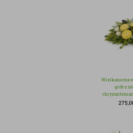
Wielkanocna 
grób z ż
chryzantemam
sztuc
275,0