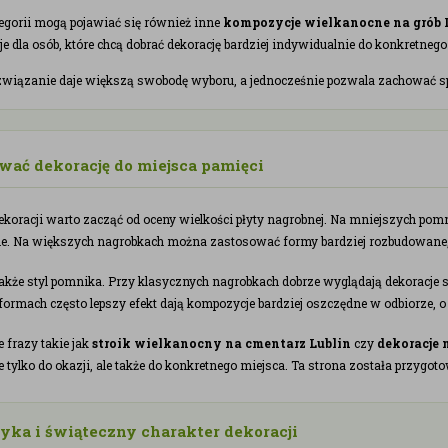
tegorii mogą pojawiać się również inne
kompozycje wielkanocne na grób 
je dla osób, które chcą dobrać dekorację bardziej indywidualnie do konkretn
związanie daje większą swobodę wyboru, a jednocześnie pozwala zachować spok
wać dekorację do miejsca pamięci
koracji warto zacząć od oceny wielkości płyty nagrobnej. Na mniejszych pomni
nie. Na większych nagrobkach można zastosować formy bardziej rozbudowane, 
kże styl pomnika. Przy klasycznych nagrobkach dobrze wyglądają dekoracje 
ormach często lepszy efekt dają kompozycje bardziej oszczędne w odbiorze, 
 frazy takie jak
stroik wielkanocny na cmentarz Lublin
czy
dekoracje 
 tylko do okazji, ale także do konkretnego miejsca. Ta strona została przygo
yka i świąteczny charakter dekoracji