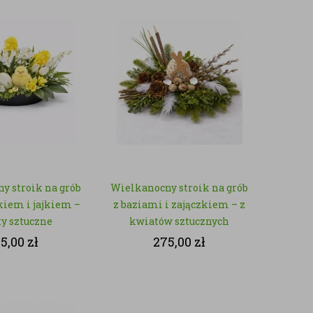
y stroik na grób
Wielkanocny stroik na grób
kiem i jajkiem –
z baziami i zajączkiem – z
y sztuczne
kwiatów sztucznych
5,00
zł
275,00
zł