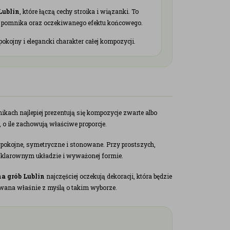
Lublin
, które łączą cechy stroika i wiązanki. To
ego pomnika oraz oczekiwanego efektu końcowego.
ojny i elegancki charakter całej kompozycji.
kach najlepiej prezentują się kompozycje zwarte albo
o ile zachowują właściwe proporcje.
spokojne, symetryczne i stonowane. Przy prostszych,
o klarownym układzie i wyważonej formie.
na grób Lublin
najczęściej oczekują dekoracji, która będzie
towana właśnie z myślą o takim wyborze.