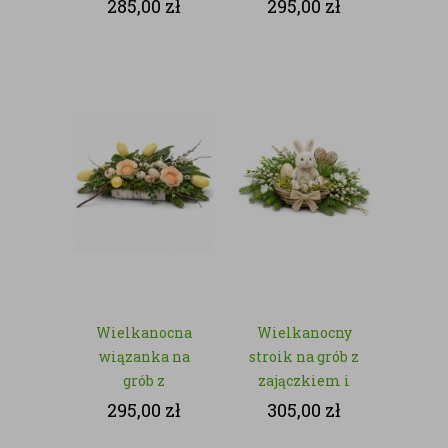
zajączkiem i
zajączkami –
285,00
zł
295,00
zł
białymi
sztuczna zieleń
kwiatami – z
kwiatów
sztucznych
Wielkanocna
Wielkanocny
wiązanka na
stroik na grób z
grób z
zajączkiem i
tulipanami i
jajeczkami – z
295,00
zł
305,00
zł
jajeczkami – z
kwiatów