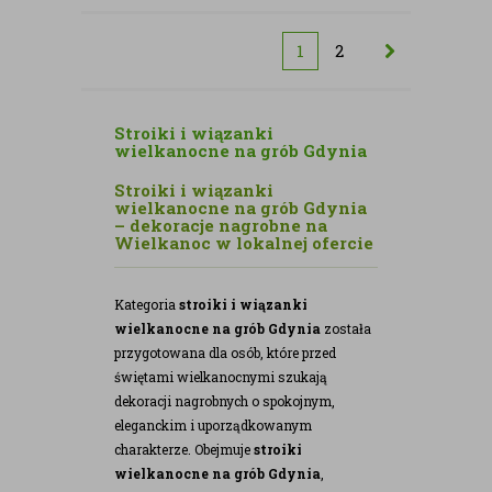
kwiatów
sztucznych
sztucznych
1
2
Stroiki i wiązanki
wielkanocne na grób Gdynia
Stroiki i wiązanki
wielkanocne na grób Gdynia
– dekoracje nagrobne na
Wielkanoc w lokalnej ofercie
Kategoria
stroiki i wiązanki
wielkanocne na grób Gdynia
została
przygotowana dla osób, które przed
świętami wielkanocnymi szukają
dekoracji nagrobnych o spokojnym,
eleganckim i uporządkowanym
charakterze. Obejmuje
stroiki
wielkanocne na grób Gdynia
,