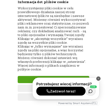
Informacja dot. plików cookie
Zazwyczaj nie. Najlepszy efekt
Wykorzystujemy pliki cookie w celu
dają barwy jasne, naturalne i
prawidłowego działania naszej strony
wyważone, które podkreślają
internetowej (pliki te są niezbędne i zawsze
świąteczny charakter kompozycji,
aktywne). Możemy również wykorzystywać
pliki reklamowe oraz statystyczne, co pozwoli
ale nadal pozostają eleganckie i
nam m.in. prezentować Ci spersonalizowane
odpowiednie dla miejsca pamięci.
reklamy, czy dokładniej analizować ruch - są
to pliki opcjonalne i wymagają Twojej zgody.
Klikając w „akceptuję wszystkie” wyrażasz
zgodę na wszystkie pliki cookie.
Klikając w „tylko wymagane” nie wyrażasz
CZY
zgody na pliki opcjonalne, a więc korzystać
będziemy tylko z plików technicznych.
ZAMIENNIKI
Możesz również dokonać ustawień wg.
MOGĄ
własnych preferencji klikając w „ustawienia”.
Więcej informacji o plikach znajdziesz w
ZMIENIĆ
polityce cookie.
CHARAKTER
CAŁEJ
AKCEPTUJĘ WSZYSTKIE
DEKORACJI?
TYLKO WYMAGANE
USTAWIENIA
Nie powinny. Jeśli pojawiają się
zamienniki, są dobierane tak, aby
🇵🇱
Powered by Smart Asystenci