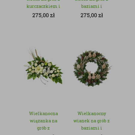
kurczaczkiem i
baziami i
jajkiem –
zajączkiem – z
275,00
zł
275,00
zł
kwiaty sztuczne
kwiatów
sztucznych
Wielkanocna
Wielkanocny
wiązanka na
wianek na grób z
grób z
baziami i