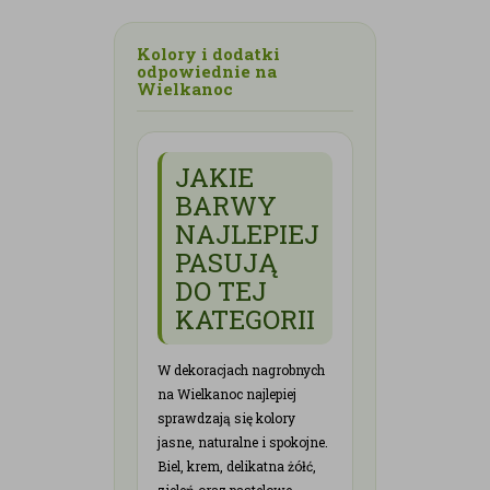
Kolory i dodatki
odpowiednie na
Wielkanoc
JAKIE
BARWY
NAJLEPIEJ
PASUJĄ
DO TEJ
KATEGORII
W dekoracjach nagrobnych
na Wielkanoc najlepiej
sprawdzają się kolory
jasne, naturalne i spokojne.
Biel, krem, delikatna żółć,
zieleń oraz pastelowe