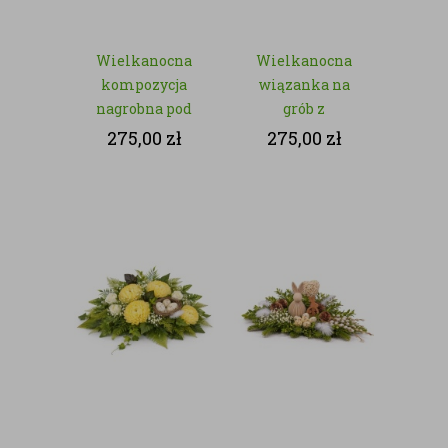
Wielkanocna
Wielkanocna
kompozycja
wiązanka na
nagrobna pod
grób z
znicz z
zajączkiem –
275,00
zł
275,00
zł
różowymi
kwiaty sztuczne
kwiatami –
kwiaty sztuczne