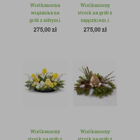
Wielkanocna
Wielkanocny
wiązanka na
stroik na grób z
grób z żółtymi
zajączkiem i
chryzantemami
baziami – z
275,00
zł
275,00
zł
– kwiaty
kwiatów
sztuczne
sztucznych
Wielkanocny
Wielkanocny
stroik na grób z
stroik na grób z