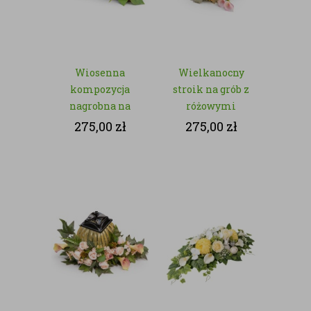
Wiosenna
Wielkanocny
kompozycja
stroik na grób z
nagrobna na
różowymi
Wielkanoc ze
kwiatami –
275,00
zł
275,00
zł
sztucznych
kwiaty sztuczne
kwiatów