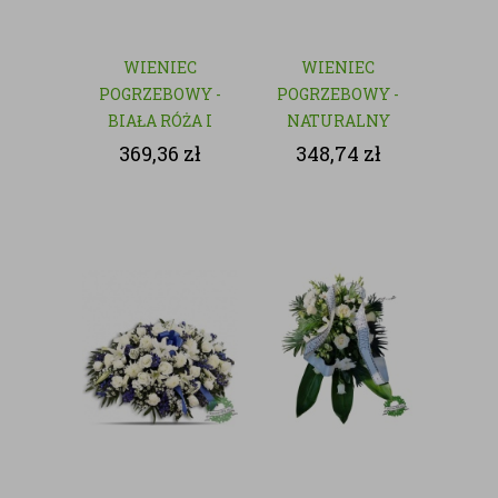
WIENIEC
WIENIEC
POGRZEBOWY -
POGRZEBOWY -
BIAŁA RÓŻA I
NATURALNY
GOŹDZIK
369,36
zł
348,74
zł