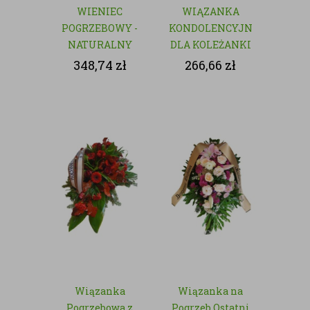
WIENIEC
WIĄZANKA
POGRZEBOWY -
KONDOLENCYJNA
NATURALNY
DLA KOLEŻANKI
Z PRACY
348,74
zł
266,66
zł
Wiązanka
Wiązanka na
Pogrzebowa z
Pogrzeb Ostatni