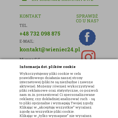
KONTAKT
SPRAWDŹ
CO U NAS?
TEL.
+48 732 098 875
E-MAIL:
kontakt@wieniec24.pl
Migano S.C.
Informacja dot. plików cookie
ul. Kartograficzna 88c/m33
Wykorzystujemy pliki cookie w celu
03-290 Warszawa
prawidłowego działania naszej strony
internetowej (pliki te są niezbędne i zawsze
NIP: 5242813637
aktywne). Możemy również wykorzystywać
pliki reklamowe oraz statystyczne, co pozwoli
REGON: 365874905
nam m.in. prezentować Ci spersonalizowane
reklamy, czy dokładniej analizować ruch - są
Nr konta (mBank):
to pliki opcjonalne i wymagają Twojej zgody.
Klikając w „akceptuję wszystkie” wyrażasz
36 1140 2004 0000 3902 8144 2737
zgodę na wszystkie pliki cookie.
Klikając w „tylko wymagane” nie wyrażasz