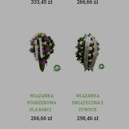
Z PRACY -
333,45
zł
266,66
zł
NATURALNA
WIĄZANKA
WIĄZANKA
POGRZEBOWA
ŚWIĄTECZNA Z
DLA BABCI -
ŻYWYCH
NATURALNA
KWIATÓW
266,66
zł
298,46
zł