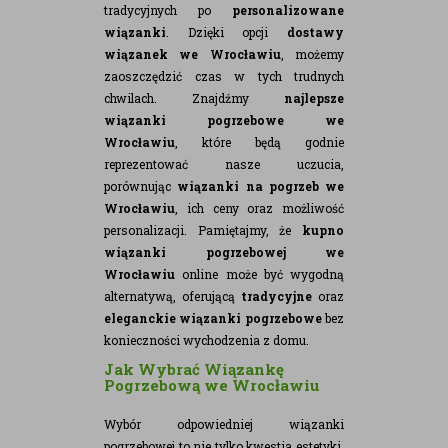
tradycyjnych po
personalizowane
wiązanki
. Dzięki opcji
dostawy
wiązanek we Wrocławiu
, możemy
zaoszczędzić czas w tych trudnych
chwilach. Znajdźmy
najlepsze
wiązanki pogrzebowe we
Wrocławiu
, które będą godnie
reprezentować nasze uczucia,
porównując
wiązanki na pogrzeb we
Wrocławiu
, ich ceny oraz możliwość
personalizacji. Pamiętajmy, że
kupno
wiązanki pogrzebowej we
Wrocławiu
online może być wygodną
alternatywą, oferującą
tradycyjne
oraz
eleganckie wiązanki pogrzebowe
bez
konieczności wychodzenia z domu.
Jak Wybrać Wiązankę
Pogrzebową we Wrocławiu
Wybór odpowiedniej wiązanki
pogrzebowej to nie tylko kwestia estetyki,