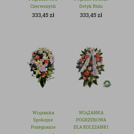
Czerwonych
Dotyk Różu
Kwiatów -
333,45
zł
333,45
zł
Wieczna
Czerwień
Wiązanka
WIĄZANKA
Spokojne
POGRZEBOWA
Pożegnanie
DLA KOLEŻANKI