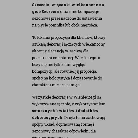
Szczecin
,
wiązanki wielkanocne na
grób Szczecin
oraz inne kompozycje
sezonowe przeznaczone do ustawienia
na płycie pomnika lub obok nagrobka.
To lokalna propozycja dla klientów, którzy
szukają dekoracji łączących wielkanocny
akcent z elegancją właściwą dla
przestrzeni cmentarnej. W tej kategorii
liczy się nie tylko sam wygląd
kompozycji, ale również jej proporcja,
spokojna kolorystyka i dopasowanie do
charakteru miejsca pamięci.
Wszystkie dekoracje w Wieniec24.pl są
wykonywane ręcznie, z wykorzystaniem
sztucznych kwiatów i dodatków
dekoracyjnych
. Dzięki temu zachowują
spójny układ, dopracowaną formę i
sezonowy charakter odpowiedni dla
świątecznego czasu.