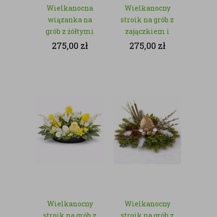
Wielkanocna
Wielkanocny
wiązanka na
stroik na grób z
grób z żółtymi
zajączkiem i
chryzantemami
baziami – z
275,00
zł
275,00
zł
– kwiaty
kwiatów
sztuczne
sztucznych
Wielkanocny
Wielkanocny
stroik na grób z
stroik na grób z