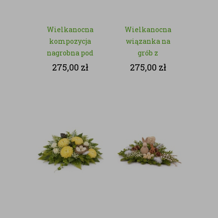
Wielkanocna
Wielkanocna
kompozycja
wiązanka na
nagrobna pod
grób z
znicz z
zajączkiem –
275,00
zł
275,00
zł
różowymi
kwiaty sztuczne
kwiatami –
kwiaty sztuczne