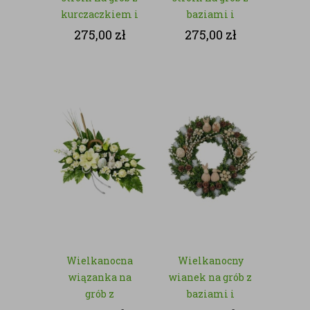
kurczaczkiem i
baziami i
jajkiem –
zajączkiem – z
275,00
zł
275,00
zł
kwiaty sztuczne
kwiatów
sztucznych
Wielkanocna
Wielkanocny
wiązanka na
wianek na grób z
grób z
baziami i