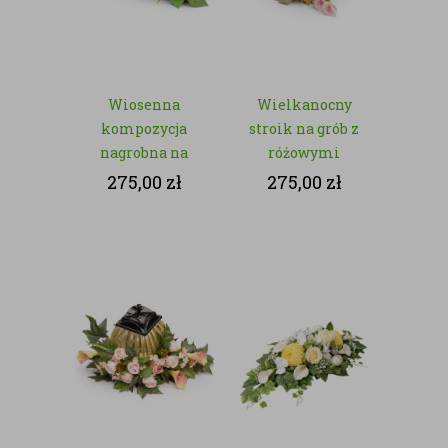
Wiosenna
Wielkanocny
kompozycja
stroik na grób z
nagrobna na
różowymi
Wielkanoc ze
kwiatami –
275,00
zł
275,00
zł
sztucznych
kwiaty sztuczne
kwiatów