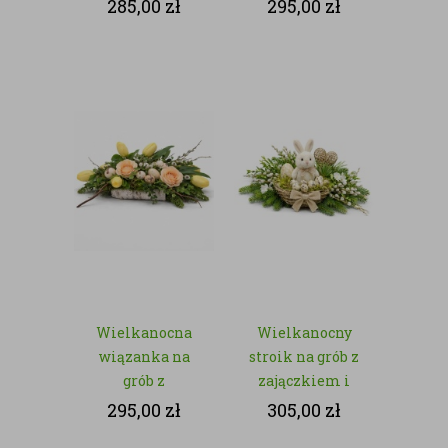
zajączkiem i
zajączkami –
285,00
zł
295,00
zł
białymi
sztuczna zieleń
kwiatami – z
kwiatów
sztucznych
Wielkanocna
Wielkanocny
wiązanka na
stroik na grób z
grób z
zajączkiem i
tulipanami i
jajeczkami – z
295,00
zł
305,00
zł
jajeczkami – z
kwiatów