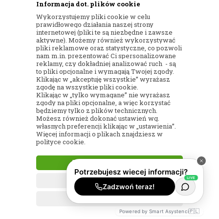
Informacja dot. plików cookie
się do naszego
Wykorzystujemy pliki cookie w celu
newslettera!
prawidłowego działania naszej strony
internetowej (pliki te są niezbędne i zawsze
aktywne). Możemy również wykorzystywać
pliki reklamowe oraz statystyczne, co pozwoli
nam m.in. prezentować Ci spersonalizowane
reklamy, czy dokładniej analizować ruch - są
ZAPISZ
to pliki opcjonalne i wymagają Twojej zgody.
Klikając w „akceptuję wszystkie” wyrażasz
zgodę na wszystkie pliki cookie.
Klikając w „tylko wymagane” nie wyrażasz
zgody na pliki opcjonalne, a więc korzystać
będziemy tylko z plików technicznych.
Możesz również dokonać ustawień wg.
własnych preferencji klikając w „ustawienia”.
Więcej informacji o plikach znajdziesz w
polityce cookie.
INFORMACJE KONTAKTOWE
AKCEPTUJĘ WSZYSTKIE
TYLKO WYMAGANE
KONTAKT
SPRAWDŹ
CO U NAS?
USTAWIENIA
TEL.
🇵🇱
Powered by Smart Asystenci
+48 732 098 875