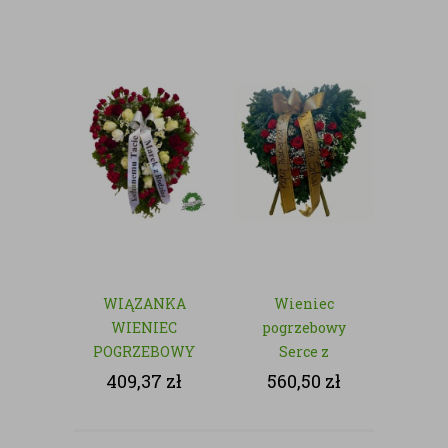
WIĄZANKA
Wieniec
WIENIEC
pogrzebowy
POGRZEBOWY
Serce z
SERCE
czerwonych róż
409,37
zł
560,50
zł
– „Ostatnie
Pożegnanie”