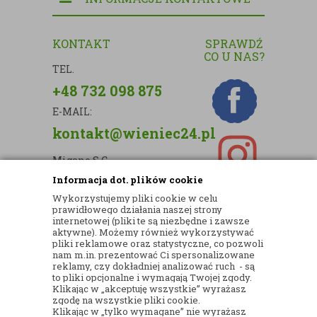
KONTAKT
SPRAWDŹ
CO U NAS?
TEL.
+48 732 098 875
E-MAIL:
kontakt@wieniec24.pl
Migano S.C.
Informacja dot. plików cookie
ul. Kartograficzna 88c/m33
Wykorzystujemy pliki cookie w celu
03-290 Warszawa
prawidłowego działania naszej strony
internetowej (pliki te są niezbędne i zawsze
NIP: 5242813637
aktywne). Możemy również wykorzystywać
pliki reklamowe oraz statystyczne, co pozwoli
REGON: 365874905
nam m.in. prezentować Ci spersonalizowane
reklamy, czy dokładniej analizować ruch - są
Nr konta (mBank):
to pliki opcjonalne i wymagają Twojej zgody.
Klikając w „akceptuję wszystkie” wyrażasz
36 1140 2004 0000 3902 8144 2737
zgodę na wszystkie pliki cookie.
Klikając w „tylko wymagane” nie wyrażasz