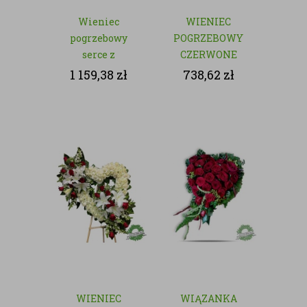
Wieniec
WIENIEC
pogrzebowy
POGRZEBOWY
serce z
CZERWONE
czerwonych róż
SERCE - KWIATY
1 159,38
zł
738,62
zł
na stojaku
NATURALNE
WIENIEC
WIĄZANKA