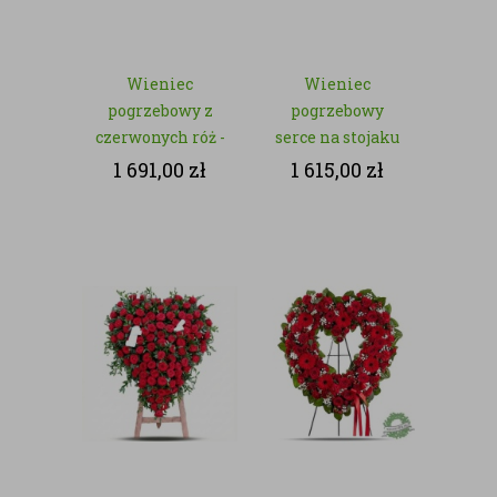
Wieniec
Wieniec
pogrzebowy z
pogrzebowy
czerwonych róż -
serce na stojaku
„Klasyczna
z czerwonych róż
1 691,00
zł
1 615,00
zł
Elegancja”
- „Królewskie
Pożegnanie”