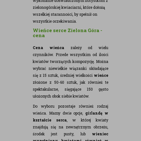
wykonanie doświadczonym florystkom z
zielonogórskiej kwiaciarni, które dołożą
wszelkiej staranności, by spełnił on
wszystkie oczekiwania.
Wieńce serce Zielona Góra -
cena
Cena wieńca
zależy od wielu
czynników. Przede wszystkim od ilości
kwiatów tworzących kompozycję. Można
wybrać niewielkie wiązanki składające
się z 15 sztuk, średniej wielkości
wieńce
złożone z 50-60 sztuk, jak również te
spektakularne, sięgające 150 gęsto
ułożonych obok siebie kwiatów.
Do wyboru pozostaje również rodzaj
wieńca. Mamy dwie opcje,
girlandę w
kształcie serca
, w której kwiaty
znajdują się na zewnętrznym obrzeżu,
środek jest pusty, lub
wieniec
wypełniony kwiatami również w