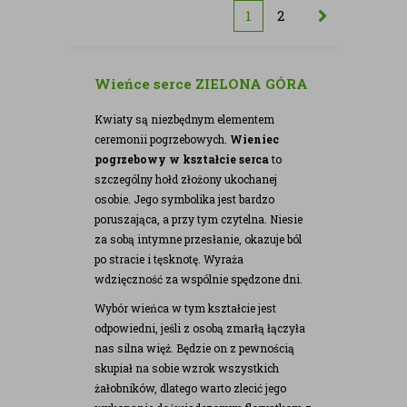
1
2
Wieńce serce ZIELONA GÓRA
Kwiaty są niezbędnym elementem
ceremonii pogrzebowych.
Wieniec
pogrzebowy w kształcie serca
to
szczególny hołd złożony ukochanej
osobie. Jego symbolika jest bardzo
poruszająca, a przy tym czytelna. Niesie
za sobą intymne przesłanie, okazuje ból
po stracie i tęsknotę. Wyraża
wdzięczność za wspólnie spędzone dni.
Wybór wieńca w tym kształcie jest
odpowiedni, jeśli z osobą zmarłą łączyła
nas silna więź. Będzie on z pewnością
skupiał na sobie wzrok wszystkich
żałobników, dlatego warto zlecić jego