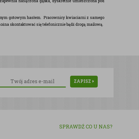
e zapewnia nasączona gąbka, dyskretnie umieszczona pod
branym gotowym hasłem. Pracownicy kwiaciarni z samego
ożna skontaktować się telefonicznie bądź drogą mailową.
ZAPISZ
SPRAWDŹ CO U NAS?