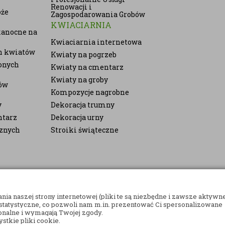
Renowacji i
oże
Zagospodarowania Grobów
KWIACIARNIA
kanocne na
Kwiaciarnia internetowa
ch kwiatów
Kwiaty na pogrzeb
onych
Kwiaty na cmentarz
Kwiaty na groby
ów
Kompozycje nagrobne
y
Dekoracja trumny
ntarz
Dekoracja urny
cznych
Stroiki świąteczne
ia naszej strony internetowej (pliki te są niezbędne i zawsze aktywne
atystyczne, co pozwoli nam m.in. prezentować Ci spersonalizowane
ZANKI I WIEŃCE POGRZEBOWE | WSZELKIE PRAWA ZASTRZEŻONE
cjonalne i wymagają Twojej zgody.
stkie pliki cookie.