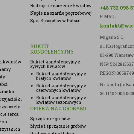
Rodzaje i znaczenie kwiatów
+48 732 098 8
Napis na szarfie pogrzebowej
E-MAIL:
Spis Kościołów w Polsce
kontakt@wien
Migano S.C.
BUKIET
ul. Kartografic
KONDOLENCYJNY
03-290 Warszaw
h kwiatów
Bukiet kondolencyjny z
NIP: 5242813637
żywych kwiatów
 mamy
REGON: 3658749
Bukiet kondolencyjny z
aty
białych kwiatów
abci
Nr konta (mBan
Bukiet kondolencyjny z
czerwonych kwiatów
ziadka
36 1140 2004 000
Bukiet kondolencyjny z
zyjaciółki
kwiatów sezonowych
rzyjaciela
OPIEKA NAD GROBAMI
cie serca
Sprzątanie grobów
zna
Mycie i sprzątanie grobów
szystkich
Profesjonalne Usługi