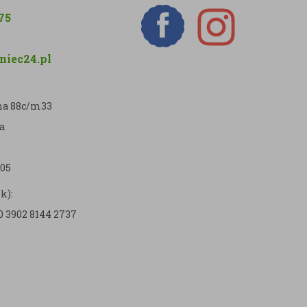
75
iec24.pl
zna 88c/m33
a
05
k):
0 3902 8144 2737