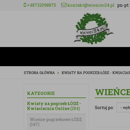
+48732098875
kontakt@wieniec24.pl
pn-pt: 
STRONA GŁÓWNA
KWIATY NA POGRZEB ŁÓDŹ - KWIACIA
WIEŃCE
KATEGORIE
Kwiaty na pogrzeb ŁÓDŹ -
Sortuj po:
Kwiaciarnia Online
(284)
Wieńce pogrzebowe ŁÓDŹ
(147)