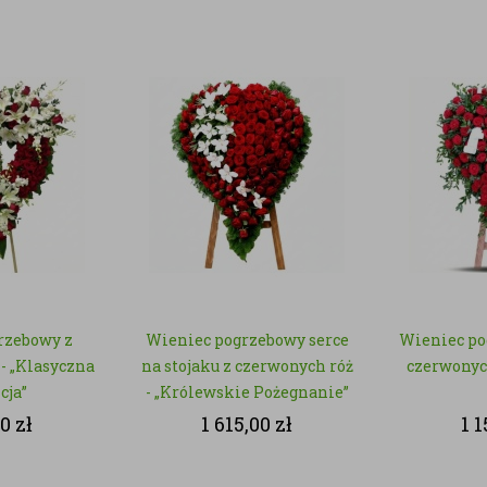
rzebowy z
Wieniec pogrzebowy serce
Wieniec po
- „Klasyczna
na stojaku z czerwonych róż
czerwonych
cja”
- „Królewskie Pożegnanie”
00
zł
1 615,00
zł
1 