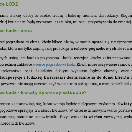
ce ŁÓDŹ
nanie bliskiej osoby to bardzo trudny i bolesny moment dla rodziny. Eleg
kiej kwiaciarni będą wyrazami szacunku, miłości i przywiązania do zmarłej 
ce Łódź - cena
rzed pogrzebem to okres, kiedy bliscy nie są w stanie uporać się z najpros
dzi, która nie tylko zajmuje się produkcją
wieńców pogrzebowych
ale równ
ych usług jest bardzo przystępna i konkurencyjna. Osoby zainteresowan
owiedniej zakładce
wieńce pogrzebowe Łódź
. Klient może oczywiście zamów
, rodzeństwa bądź dziadków dobrym wyborem będzie okazały wieniec
Kompozycje z łódzkiej kwiaciarni dostarczane są do domu klienta 
h przyczyn nie mogą uczestniczyć w ostatnim pożegnaniu, a chcą oddać hołd z
ce Łódź - kwiaty żywe czy sztuczne?
 często zastanawiają się, która wersja będzie najlepszym wyborem.
Kwiaty
pogodowe sprzyjają trwałości kwiatów. W okresie zimowym warto postawi
pominają naturalne odpowiedniki. Przy tworzeniu
wieńca
zazwyczaj wykorz
żnorodnych kwiatów.