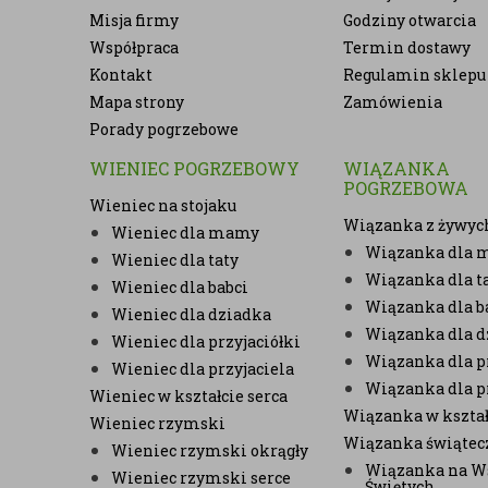
Misja firmy
Godziny otwarcia
Współpraca
Termin dostawy
Kontakt
Regulamin sklepu
Mapa strony
Zamówienia
Porady pogrzebowe
WIENIEC POGRZEBOWY
WIĄZANKA
POGRZEBOWA
Wieniec na stojaku
Wiązanka z żywyc
Wieniec dla mamy
Wiązanka dla
Wieniec dla taty
Wiązanka dla t
Wieniec dla babci
Wiązanka dla b
Wieniec dla dziadka
Wiązanka dla d
Wieniec dla przyjaciółki
Wiązanka dla pr
Wieniec dla przyjaciela
Wiązanka dla p
Wieniec w kształcie serca
Wiązanka w kształ
Wieniec rzymski
Wiązanka świątec
Wieniec rzymski okrągły
Wiązanka na W
Wieniec rzymski serce
Świętych