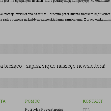
a jest na specjalnych liściach, które podtrzymują kompozycję. Nawodnieni
ość zostaje zwieńczona szarfą z ułożonym przez klienta napisem bądź wy
użą radą i pomocą na każdym etapie składania zamówienia. Z pracownikami m
 bieżąco - zapisz się do naszego newslettera!
NTA
POMOC
KONTAKT
Polityka Prywatności
TEL.