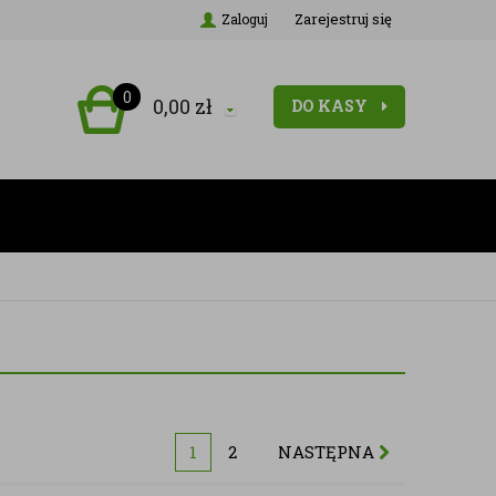
Zarejestruj się
Zaloguj
0
0,00
zł
DO KASY
1
2
NASTĘPNA