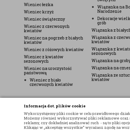
Wieniec łezka
Wiązanka na B
Narodzenie
Wieniec krzyż
Dekoracje wiel
Wieniec świąteczny
grób
Wieniec z czerwonych
Wiązanka z biały
kwiatów
Wiązanka z czerw
Wieniec na pogrzeb z białych
kwiatów
kwiatów
Wiązanka z kwiat
Wieniec z różowych kwiatów
sezonowych
Wieniec z kwiatów
Wiązanka na grob
sezonowych
Wiązanka na cme
Wieniec na uroczystość
państwową
Wiązanka ze sztu
kwiatów
Wieniec z biało
czerwonych kwiatów
Informacja dot. plików cookie
Wykorzystujemy pliki cookie w celu prawidłowego działan
Możemy również wykorzystywać pliki reklamowe oraz st
© 2017
KWIACIARNIA INTERNETOWA WIENIEC24
– WIĄ
reklamy, czy dokładniej analizować ruch - są to pliki op
PROJEKT I OPROGRAMOWANIE SKLEPU:
EBEXO
Klikając w „akceptuję wszystkie” wyrażasz zgodę na wszy