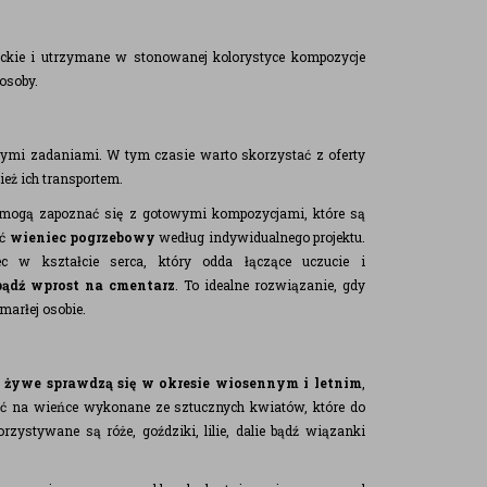
anckie i utrzymane w stonowanej kolorystyce kompozycje
osoby.
tszymi zadaniami. W tym czasie warto skorzystać z oferty
ież ich transportem.
e mogą zapoznać się z gotowymi kompozycjami, które są
ić
wieniec pogrzebowy
według indywidualnego projektu.
 w kształcie serca, który odda łączące uczucie i
bądź wprost na cmentarz
. To idealne rozwiązanie, gdy
marłej osobie.
 żywe sprawdzą się w okresie wiosennym i letnim
,
ć na wieńce wykonane ze sztucznych kwiatów, które do
ystywane są róże, goździki, lilie, dalie bądź wiązanki