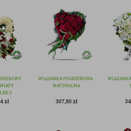
GRZEBOWY
WIĄZANKA POGRZEBOWA -
WIĄZANKA
KWIATY
NATURALNA
LNE 2
24
zł
307,80
zł
34