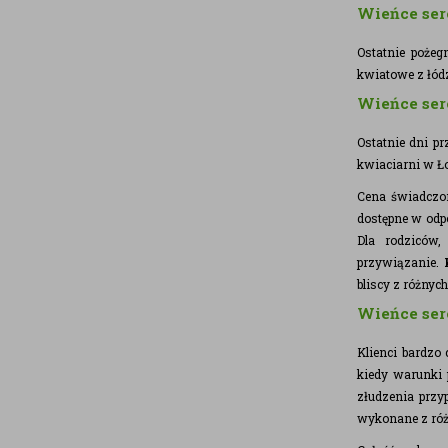
Wieńce ser
Ostatnie pożeg
kwiatowe z łódz
Wieńce ser
Ostatnie dni p
kwiaciarni w Ło
Cena świadczon
dostępne w odp
Dla rodziców
przywiązanie.
bliscy z różnyc
Wieńce ser
Klienci bardzo
kiedy warunki 
złudzenia przy
wykonane z ró