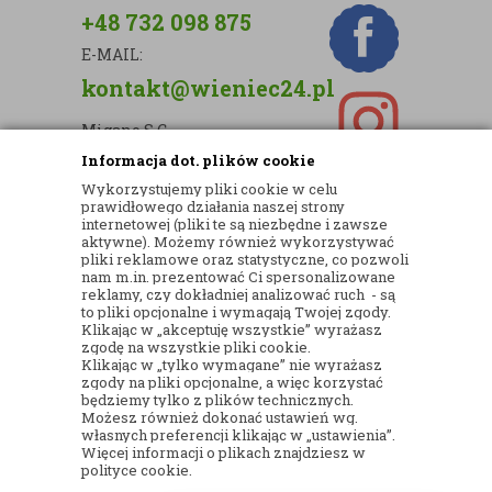
+48 732 098 875
E-MAIL:
kontakt@wieniec24.pl
Migano S.C.
Informacja dot. plików cookie
ul. Kartograficzna 88c/m33
Wykorzystujemy pliki cookie w celu
03-290 Warszawa
prawidłowego działania naszej strony
internetowej (pliki te są niezbędne i zawsze
NIP: 5242813637
aktywne). Możemy również wykorzystywać
pliki reklamowe oraz statystyczne, co pozwoli
REGON: 365874905
nam m.in. prezentować Ci spersonalizowane
reklamy, czy dokładniej analizować ruch - są
Nr konta (mBank):
to pliki opcjonalne i wymagają Twojej zgody.
Klikając w „akceptuję wszystkie” wyrażasz
36 1140 2004 0000 3902 8144 2737
zgodę na wszystkie pliki cookie.
Klikając w „tylko wymagane” nie wyrażasz
zgody na pliki opcjonalne, a więc korzystać
będziemy tylko z plików technicznych.
Możesz również dokonać ustawień wg.
własnych preferencji klikając w „ustawienia”.
Więcej informacji o plikach znajdziesz w
© 2017
KWIACIARNIA INTERNETOWA
polityce cookie.