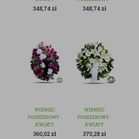
SZTUCZNE
KWIATY
348,74
zł
348,74
zł
SZTUCZNE
WIENIEC
WIENIEC
POGRZEBOWY -
POGRZEBOWY -
KWIATY
KWIATY
SZTUCZNE
SZTUCZNE
360,02
zł
370,28
zł