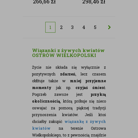
266,66
zł
298,46
zł
1
2
3
4
5
Wiązanki z żywych kwiatów
OSTRÓW WIELKOPOLSKI
Życie nie składa się wyłącznie z
pozytywnych
zdarzeń
, lecz czasem
obfituje także w
mniej przyjemne
momenty
jak np.
czyjaś śmierć
.
Pogrzeb zawsze jest
przykrą
okolicznością
, którą próbuje się nieco
oswajać za pomocą pięknej tradycji
przynoszenia kwiatów. Jeśli ktoś
chciałby zakupić
wiązankę z żywych
kwiatów
na terenie Ostrowa
Wielkopolskiego, to z pewnością znajdzie