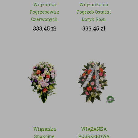
Wiązanka
Wiązanka na
Pogrzebowa z
Pogrzeb Ostatni
Czerwonych
Dotyk Różu
Kwiatów -
333,45
zł
333,45
zł
Wieczna
Czerwień
Wiązanka
WIĄZANKA
Spokojne
POGRZEBOWA