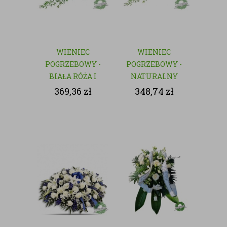
WIENIEC
WIENIEC
POGRZEBOWY -
POGRZEBOWY -
BIAŁA RÓŻA I
NATURALNY
GOŹDZIK
369,36
zł
348,74
zł