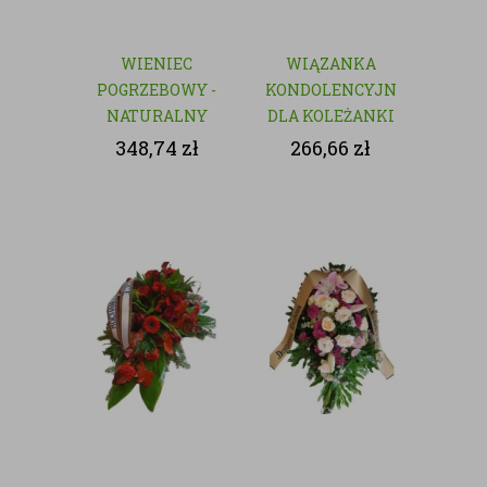
WIENIEC
WIĄZANKA
POGRZEBOWY -
KONDOLENCYJNA
NATURALNY
DLA KOLEŻANKI
Z PRACY
348,74
zł
266,66
zł