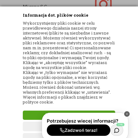
Migano S.C.
Informacja dot. plików cookie
ul. Kartograficzna 88c/m33
Wykorzystujemy pliki cookie w celu
03-290 Warszawa
prawidłowego działania naszej strony
internetowej (pliki te są niezbędne i zawsze
NIP: 5242813637
aktywne). Możemy również wykorzystywać
pliki reklamowe oraz statystyczne, co pozwoli
REGON: 365874905
nam m.in. prezentować Ci spersonalizowane
reklamy, czy dokładniej analizować ruch - są
Nr konta (mBank):
to pliki opcjonalne i wymagają Twojej zgody.
Klikając w „akceptuję wszystkie” wyrażasz
36 1140 2004 0000 3902 8144 2737
zgodę na wszystkie pliki cookie.
Klikając w „tylko wymagane” nie wyrażasz
zgody na pliki opcjonalne, a więc korzystać
będziemy tylko z plików technicznych.
Możesz również dokonać ustawień wg.
własnych preferencji klikając w „ustawienia”.
Więcej informacji o plikach znajdziesz w
© 2017
KWIACIARNIA INTERNETOWA
polityce cookie.
WIENIEC24
– WIĄZANKI I WIEŃCE POGRZEBOWE
AKCEPTUJĘ WSZYSTKIE
| WSZELKIE PRAWA ZASTRZEŻONE
TYLKO WYMAGANE
PROJEKT I OPROGRAMOWANIE SKLEPU:
EBEXO
USTAWIENIA