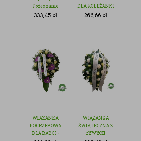
Pożegnanie
DLA KOLEŻANKI
Z PRACY -
333,45
zł
266,66
zł
NATURALNA
WIĄZANKA
WIĄZANKA
POGRZEBOWA
ŚWIĄTECZNA Z
DLA BABCI -
ŻYWYCH
NATURALNA
KWIATÓW