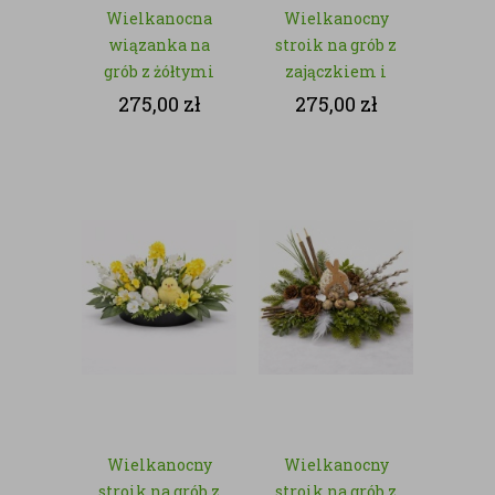
Wielkanocna
Wielkanocny
wiązanka na
stroik na grób z
grób z żółtymi
zajączkiem i
chryzantemami
baziami – z
275,00
zł
275,00
zł
– kwiaty
kwiatów
sztuczne
sztucznych
Wielkanocny
Wielkanocny
stroik na grób z
stroik na grób z