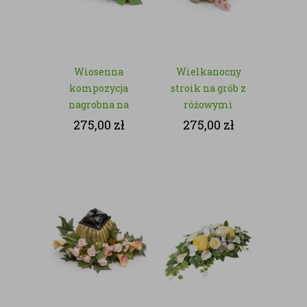
Wiosenna
Wielkanocny
kompozycja
stroik na grób z
nagrobna na
różowymi
Wielkanoc ze
kwiatami –
275,00
zł
275,00
zł
sztucznych
kwiaty sztuczne
kwiatów