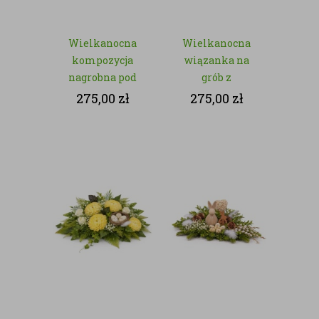
Wielkanocna
Wielkanocna
kompozycja
wiązanka na
nagrobna pod
grób z
znicz z
zajączkiem –
275,00
zł
275,00
zł
różowymi
kwiaty sztuczne
kwiatami –
kwiaty sztuczne