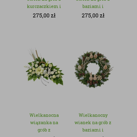
kurczaczkiem i
baziami i
jajkiem –
zajączkiem – z
275,00
zł
275,00
zł
kwiaty sztuczne
kwiatów
sztucznych
Wielkanocna
Wielkanocny
wiązanka na
wianek na grób z
grób z
baziami i