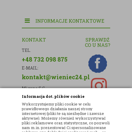
INFORMACJE KONTAKTOWE
KONTAKT
SPRAWDŹ
CO U NAS?
TEL.
+48 732 098 875
E-MAIL:
kontakt@wieniec24.pl
Migano S.C.
Informacja dot. plików cookie
ul. Kartograficzna 88c/m33
Wykorzystujemy pliki cookie w celu
03-290 Warszawa
prawidłowego działania naszej strony
internetowej (pliki te są niezbędne i zawsze
NIP: 5242813637
aktywne). Możemy również wykorzystywać
pliki reklamowe oraz statystyczne, co pozwoli
REGON: 365874905
nam m.in. prezentować Ci spersonalizowane