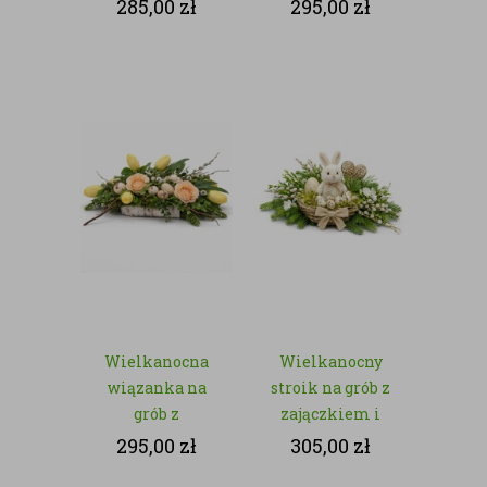
zajączkiem i
zajączkami –
285,00
zł
295,00
zł
białymi
sztuczna zieleń
kwiatami – z
kwiatów
sztucznych
Wielkanocna
Wielkanocny
wiązanka na
stroik na grób z
grób z
zajączkiem i
tulipanami i
jajeczkami – z
295,00
zł
305,00
zł
jajeczkami – z
kwiatów