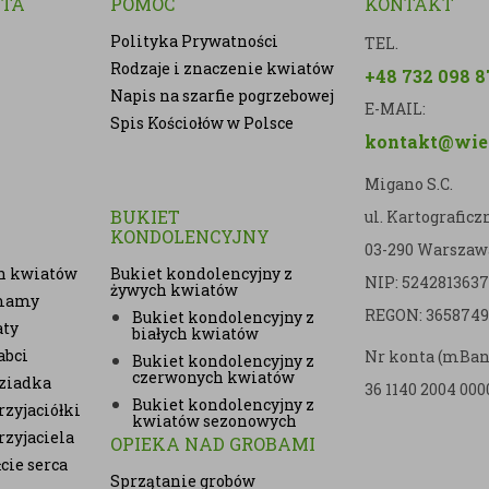
NTA
POMOC
KONTAKT
Polityka Prywatności
TEL.
Rodzaje i znaczenie kwiatów
+48 732 098 8
Napis na szarfie pogrzebowej
E-MAIL:
Spis Kościołów w Polsce
kontakt@wien
Migano S.C.
BUKIET
ul. Kartografic
KONDOLENCYJNY
03-290 Warszaw
h kwiatów
Bukiet kondolencyjny z
NIP: 5242813637
żywych kwiatów
 mamy
REGON: 3658749
Bukiet kondolencyjny z
aty
białych kwiatów
abci
Nr konta (mBan
Bukiet kondolencyjny z
czerwonych kwiatów
ziadka
36 1140 2004 000
Bukiet kondolencyjny z
zyjaciółki
kwiatów sezonowych
rzyjaciela
OPIEKA NAD GROBAMI
cie serca
Sprzątanie grobów