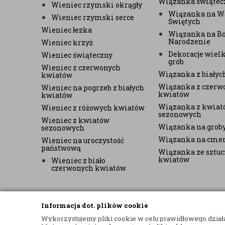
Wiązanka świątec
Wieniec rzymski okrągły
Wiązanka na W
Wieniec rzymski serce
Świętych
Wieniec łezka
Wiązanka na B
Narodzenie
Wieniec krzyż
Dekoracje wiel
Wieniec świąteczny
grób
Wieniec z czerwonych
Wiązanka z biały
kwiatów
Wiązanka z czerw
Wieniec na pogrzeb z białych
kwiatów
kwiatów
Wiązanka z kwiat
Wieniec z różowych kwiatów
sezonowych
Wieniec z kwiatów
Wiązanka na grob
sezonowych
Wiązanka na cme
Wieniec na uroczystość
państwową
Wiązanka ze sztu
kwiatów
Wieniec z biało
czerwonych kwiatów
Informacja dot. plików cookie
Wykorzystujemy pliki cookie w celu prawidłowego działan