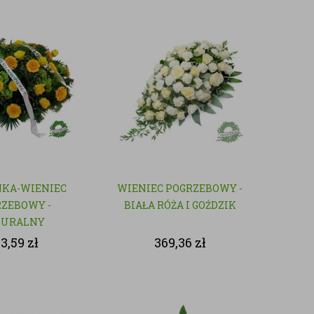
KA-WIENIEC
WIENIEC POGRZEBOWY -
ZEBOWY -
BIAŁA RÓŻA I GOŹDZIK
TURALNY
03,59
zł
369,36
zł