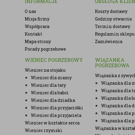
INFORMACJE
OBSŁUGA KLIE
O nas
Koszty dostawy
Misja firmy
Godziny otwarcia
Współpraca
Termin dostawy
Kontakt
Regulamin sklepu
Mapa strony
Zamówienia
Porady pogrzebowe
WIENIEC POGRZEBOWY
WIĄZANKA
POGRZEBOWA
Wieniec na stojaku
Wiązanka z żywyc
Wieniec dla mamy
Wiązanka dla
Wieniec dla taty
Wiązanka dla t
Wieniec dla babci
Wiązanka dla b
Wieniec dla dziadka
Wiązanka dla d
Wieniec dla przyjaciółki
Wiązanka dla pr
Wieniec dla przyjaciela
Wiązanka dla p
Wieniec w kształcie serca
Wiązanka w kształ
Wieniec rzymski