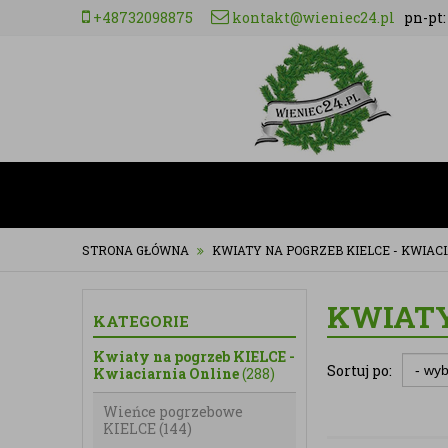
+48732098875
kontakt@wieniec24.pl
pn-pt: 
STRONA GŁÓWNA
KWIATY NA POGRZEB KIELCE - KWIAC
KWIATY
KATEGORIE
Kwiaty na pogrzeb KIELCE -
Sortuj po:
Kwiaciarnia Online
(288)
Wieńce pogrzebowe
KIELCE
(144)