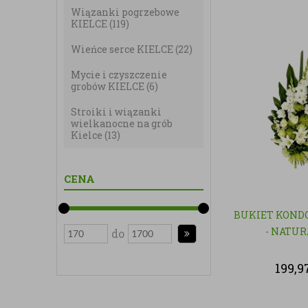
Wiązanki pogrzebowe
KIELCE
(119)
Wieńce serce KIELCE
(22)
Mycie i czyszczenie
grobów KIELCE
(6)
Stroiki i wiązanki
wielkanocne na grób
Kielce
(13)
CENA
BUKIET KOND
- NATU
do
199,9