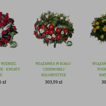
 WIENIEC
WIĄZANKA W BIAŁO -
WIĄZAN
E - KWIATY
CZERWONEJ
POGR
TE
KOLORYSTYCE
NA
6
zł
303,59
zł
3