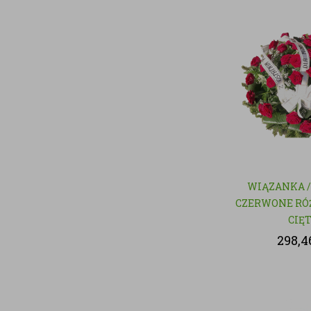
WIĄZANKA /
CZERWONE RÓŻ
CIĘ
298,4