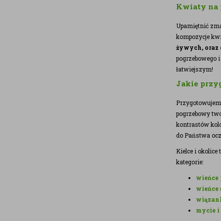
Kwiaty na 
Upamiętnić zmar
kompozycje kwi
żywych, oraz
pogrzebowego i 
łatwiejszym!
Jakie przy
Przygotowuje
pogrzebowy twor
kontrastów kolo
do Państwa ocz
Kielce i okolic
kategorie:
wieńce 
wieńce 
wiązank
mycie i