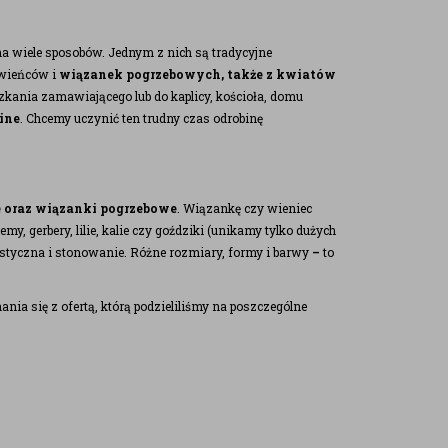
na wiele sposobów. Jednym z nich są tradycyjne
 wieńców i
wiązanek pogrzebowych, także z kwiatów
zkania zamawiającego lub do kaplicy, kościoła, domu
ine
. Chcemy uczynić ten trudny czas odrobinę
 oraz wiązanki pogrzebowe
. Wiązankę czy wieniec
y, gerbery, lilie, kalie czy goździki (unikamy tylko dużych
istyczna i stonowanie. Różne rozmiary, formy i barwy
–
to
nia się z ofertą, którą podzieliliśmy na poszczególne