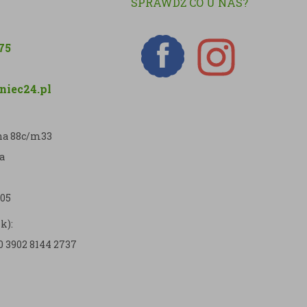
SPRAWDŹ CO U NAS?
75
iec24.pl
zna 88c/m33
a
05
k):
0 3902 8144 2737