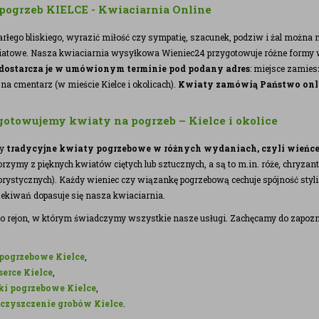
pogrzeb KIELCE - Kwiaciarnia Online
łego bliskiego, wyrazić miłość czy sympatię, szacunek, podziw i żal można 
atowe. Nasza kwiaciarnia wysyłkowa Wieniec24 przygotowuje różne formy
 dostarcza je w umówionym terminie pod podany adres
: miejsce zamies
na cmentarz (w mieście Kielce i okolicach).
Kwiaty zamówią Państwo onl
gotowujemy kwiaty na pogrzeb – Kielce i okolice
my
tradycyjne kwiaty pogrzebowe w różnych wydaniach, czyli wieńce
zymy z pięknych kwiatów ciętych lub sztucznych, a są to m.in. róże, chryzantem
rystycznych). Każdy wieniec czy wiązankę pogrzebową cechuje spójność styl
ekiwań dopasuje się nasza kwiaciarnia.
e to rejon, w którym świadczymy wszystkie nasze usługi. Zachęcamy do zapozna
pogrzebowe Kielce
,
serce Kielce
,
i pogrzebowe Kielce
,
 czyszczenie grobów Kielce
.