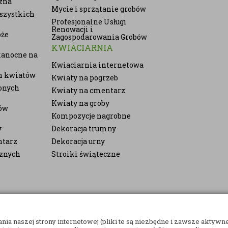
zna
Mycie i sprzątanie grobów
szystkich
Profesjonalne Usługi
Renowacji i
oże
Zagospodarowania Grobów
KWIACIARNIA
kanocne na
Kwiaciarnia internetowa
ch kwiatów
Kwiaty na pogrzeb
onych
Kwiaty na cmentarz
Kwiaty na groby
ów
Kompozycje nagrobne
y
Dekoracja trumny
ntarz
Dekoracja urny
cznych
Stroiki świąteczne
ia naszej strony internetowej (pliki te są niezbędne i zawsze aktywne