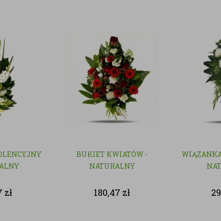
OLENCYJNY
BUKIET KWIATÓW -
WIĄZANKA
RALNY
NATURALNY
NA
7
zł
180,47
zł
29