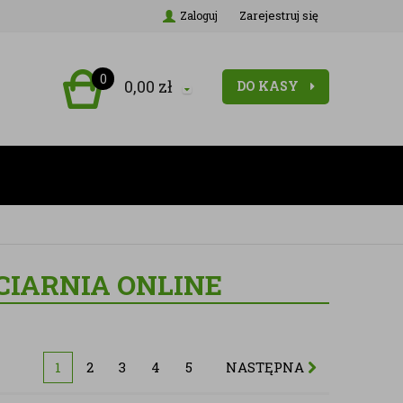
Zarejestruj się
Zaloguj
0
0,00
zł
DO KASY
CIARNIA ONLINE
1
2
3
4
5
NASTĘPNA