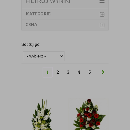
FILTRUJ WYNIKI
KATEGORIE
CENA
Sortuj po:
1
2
3
4
5