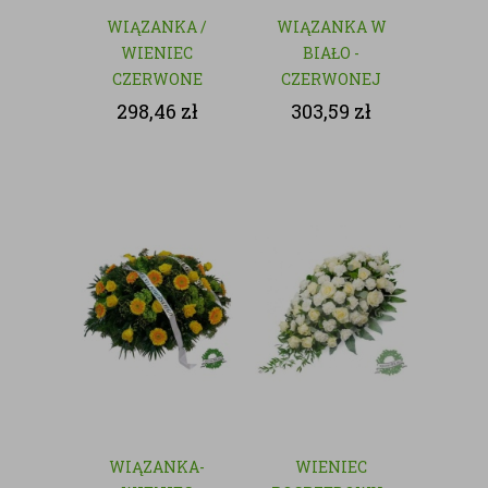
WIĄZANKA /
WIĄZANKA W
WIENIEC
BIAŁO -
CZERWONE
CZERWONEJ
RÓŻE - KWIATY
KOLORYSTYCE
298,46
zł
303,59
zł
CIĘTE
WIĄZANKA-
WIENIEC