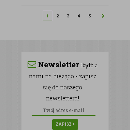
1
2
3
4
5
Newsletter
Bądź z
nami na bieżąco - zapisz
się do naszego
newslettera!
ZAPISZ