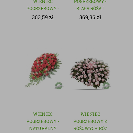
WIENIEC
POGRZEBOWY -
POGRZEBOWY -
BIAŁA RÓŻA I
NATURALNY
GOŹDZIK
303,59
zł
369,36
zł
WIENIEC
WIENIEC
POGRZEBOWY -
POGRZEBOWY Z
NATURALNY
RÓŻOWYCH RÓŻ