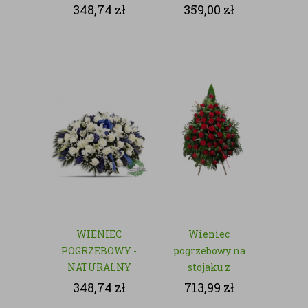
- NATURALNY
348,74
zł
359,00
zł
WIENIEC
Wieniec
POGRZEBOWY -
pogrzebowy na
NATURALNY
stojaku z
czerwonych róż
348,74
zł
713,99
zł