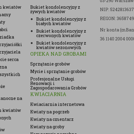
03-290 Warszaw
h kwiatów
Bukiet kondolencyjny z
NIP: 5242813637
żywych kwiatów
 mamy
REGON: 3658749
Bukiet kondolencyjny z
aty
białych kwiatów
abci
Nr konta (mBan
Bukiet kondolencyjny z
czerwonych kwiatów
ziadka
36 1140 2004 000
Bukiet kondolencyjny z
zyjaciółki
kwiatów sezonowych
rzyjaciela
OPIEKA NAD GROBAMI
cie serca
Sprzątanie grobów
zna
Mycie i sprzątanie grobów
szystkich
Profesjonalne Usługi
Renowacji i
oże
Zagospodarowania Grobów
KWIACIARNIA
kanocne na
Kwiaciarnia internetowa
ch kwiatów
Kwiaty na pogrzeb
onych
Kwiaty na cmentarz
Kwiaty na groby
ów