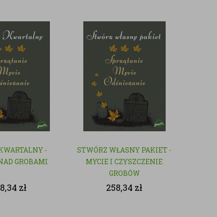
 KWARTALNY -
STWÓRZ WŁASNY PAKIET -
NAD GROBAMI
MYCIE I CZYSZCZENIE
GROBÓW
8,34
zł
258,34
zł