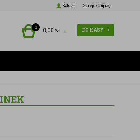
Zarejestruj się
Zaloguj
0
0,00
zł
DO KASY
LINEK