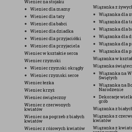
Wieniec na stojaku
Wiązanka z żywyc
Wieniec dla mamy
Wiązanka dla
Wieniec dla taty
Wiązanka dla t
Wieniec dla babci
Wiązanka dla b
Wieniec dla dziadka
Wiązanka dla d
Wieniec dla przyjaciółki
Wiązanka dla pr
Wieniec dla przyjaciela
Wiązanka dla p
Wieniec w kształcie serca
Wiązanka w kształ
Wieniec rzymski
Wiązanka świątec
Wieniec rzymski okrągły
Wiązanka na W
Wieniec rzymski serce
Świętych
Wieniec łezka
Wiązanka na B
Narodzenie
Wieniec krzyż
Dekoracje wiel
Wieniec świąteczny
grób
Wieniec z czerwonych
Wiązanka z biały
kwiatów
Wiązanka z czerw
Wieniec na pogrzeb z białych
kwiatów
kwiatów
Wiązanka z kwiat
Wieniec z różowych kwiatów