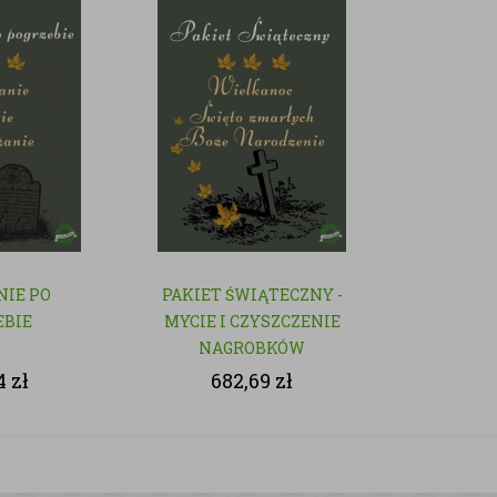
NIE PO
PAKIET ŚWIĄTECZNY -
EBIE
MYCIE I CZYSZCZENIE
NAGROBKÓW
44
zł
682,69
zł