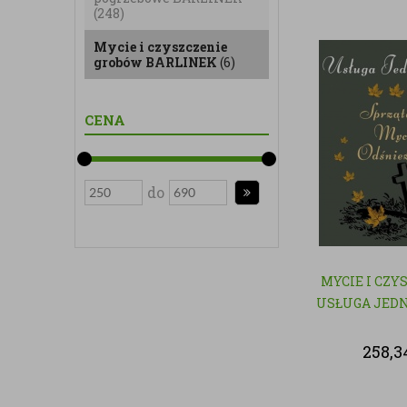
(248)
Mycie i czyszczenie
grobów BARLINEK
(6)
CENA
do
MYCIE I CZY
USŁUGA JED
258,3