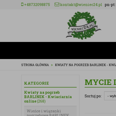
+48732098875
kontakt@wieniec24.pl
pn-pt: 
STRONA GŁÓWNA
KWIATY NA POGRZEB BARLINEK - KWI
MYCIE 
KATEGORIE
Kwiaty na pogrzeb
Sortuj po:
BARLINEK - Kwiaciarnia
online
(268)
Wieńce i wiązanki
pogrzebowe BARLINEK