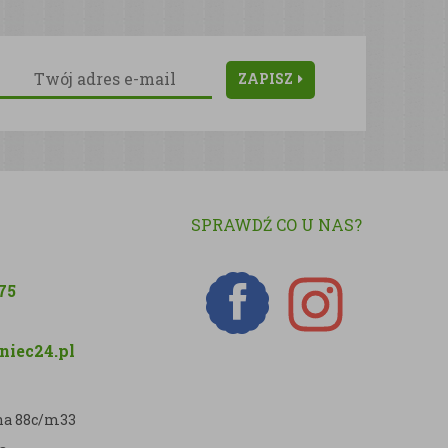
ZAPISZ
SPRAWDŹ CO U NAS?
75
iec24.pl
zna 88c/m33