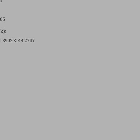
a
05
k):
0 3902 8144 2737