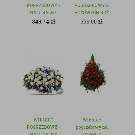
POGRZEBOWY -
POGRZEBOWY Z
NATURALNY
RÓŻOWYCH RÓŻ
- NATURALNY
348,74
zł
359,00
zł
WIENIEC
Wieniec
POGRZEBOWY -
pogrzebowy na
NATURALNY
stojaku z