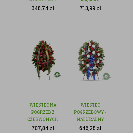
czerwonych róż
348,74
zł
713,99
zł
WIENIEC NA
WIENIEC
POGRZEB Z
POGRZEBOWY -
CZERWONYCH
NATURALNY
RÓŻ
707,84
zł
646,28
zł