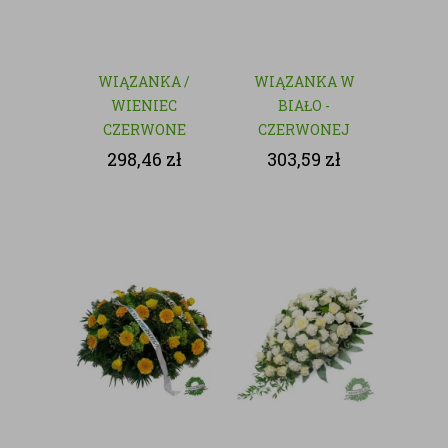
WIĄZANKA /
WIĄZANKA W
WIENIEC
BIAŁO -
CZERWONE
CZERWONEJ
RÓŻE - KWIATY
KOLORYSTYCE
298,46
zł
303,59
zł
CIĘTE