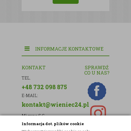
INFORMACJE KONTAKTOWE
KONTAKT
SPRAWDŹ
CO U NAS?
TEL.
+48 732 098 875
E-MAIL:
kontakt@wieniec24.pl
Migano S.C.
Informacja dot. plików cookie
ul. Kartograficzna 88c/m33