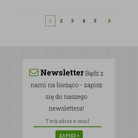
1
2
3
4
5
Newsletter
Bądź z
nami na bieżąco - zapisz
się do naszego
newslettera!
ZAPISZ