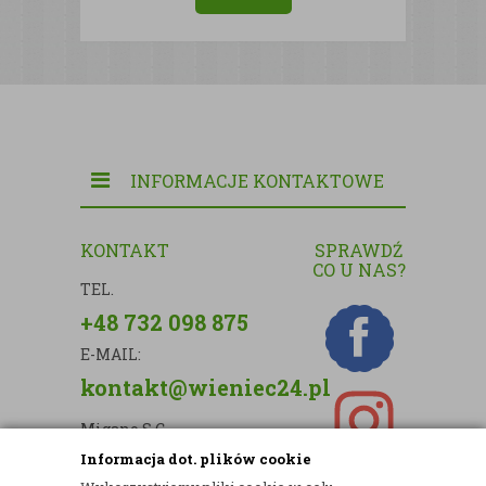
INFORMACJE KONTAKTOWE
KONTAKT
SPRAWDŹ
CO U NAS?
TEL.
+48 732 098 875
E-MAIL:
kontakt@wieniec24.pl
Migano S.C.
Informacja dot. plików cookie
ul. Kartograficzna 88c/m33