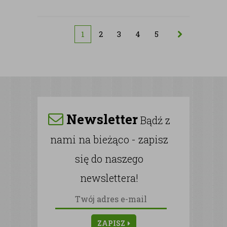
1
2
3
4
5
Newsletter
Bądź z
nami na bieżąco - zapisz
się do naszego
newslettera!
ZAPISZ