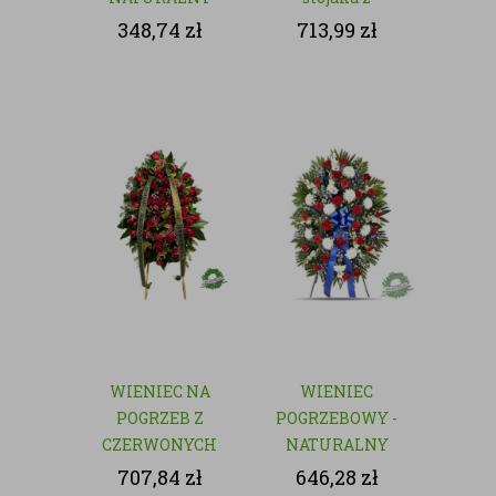
czerwonych róż
348,74
zł
713,99
zł
WIENIEC NA
WIENIEC
POGRZEB Z
POGRZEBOWY -
CZERWONYCH
NATURALNY
RÓŻ
707,84
zł
646,28
zł