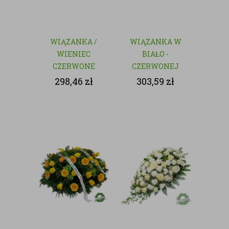
WIĄZANKA /
WIĄZANKA W
WIENIEC
BIAŁO -
CZERWONE
CZERWONEJ
RÓŻE - KWIATY
KOLORYSTYCE
298,46
zł
303,59
zł
CIĘTE