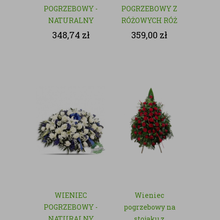
POGRZEBOWY -
POGRZEBOWY Z
NATURALNY
RÓŻOWYCH RÓŻ
- NATURALNY
348,74
zł
359,00
zł
WIENIEC
Wieniec
POGRZEBOWY -
pogrzebowy na
NATURALNY
stojaku z