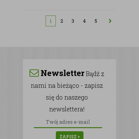
1
2
3
4
5
Newsletter
Bądź z
nami na bieżąco - zapisz
się do naszego
newslettera!
ZAPISZ