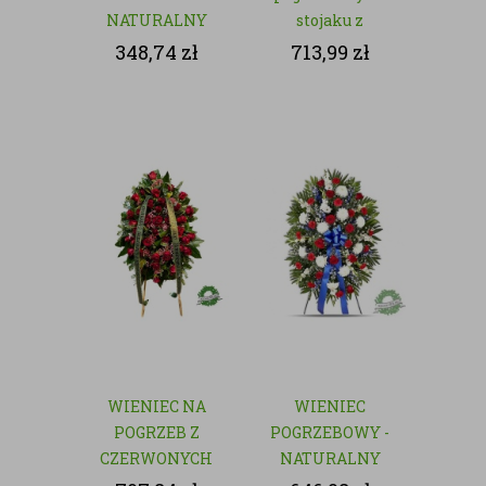
NATURALNY
stojaku z
czerwonych róż
348,74
zł
713,99
zł
WIENIEC NA
WIENIEC
POGRZEB Z
POGRZEBOWY -
CZERWONYCH
NATURALNY
RÓŻ