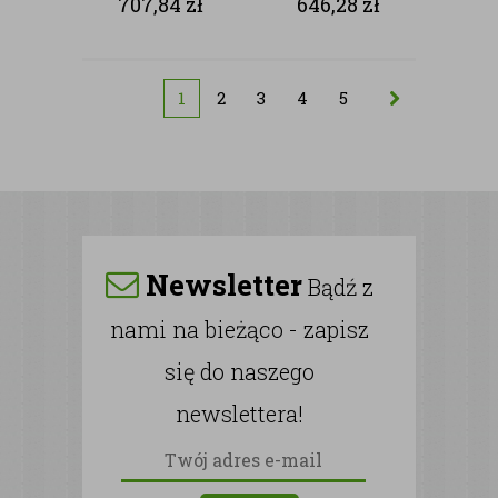
707,84
zł
646,28
zł
1
2
3
4
5
Newsletter
Bądź z
nami na bieżąco - zapisz
się do naszego
newslettera!