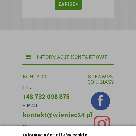
ZAPISZ
INFORMACJE KONTAKTOWE
KONTAKT
SPRAWDŹ
CO U NAS?
TEL.
+48 732 098 875
E-MAIL:
kontakt@wieniec24.pl
Migano S.C.
Informacja dot. plików cookie
ul. Kartograficzna 88c/m33