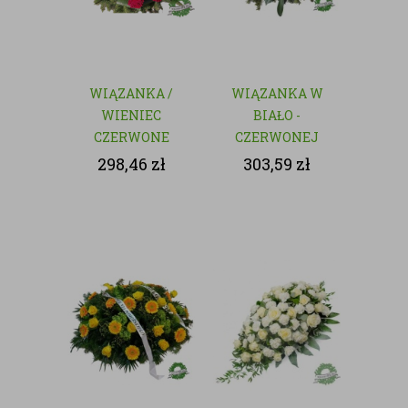
WIĄZANKA /
WIĄZANKA W
WIENIEC
BIAŁO -
CZERWONE
CZERWONEJ
RÓŻE - KWIATY
KOLORYSTYCE
298,46
zł
303,59
zł
CIĘTE