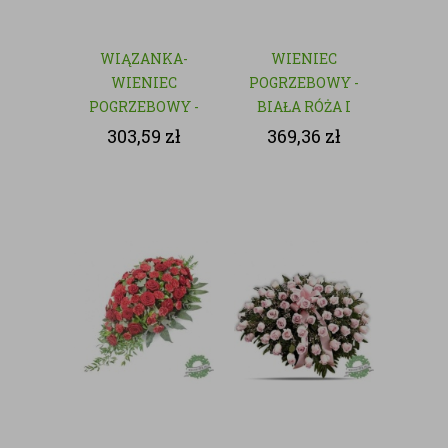
WIĄZANKA-
WIENIEC
WIENIEC
POGRZEBOWY -
POGRZEBOWY -
BIAŁA RÓŻA I
NATURALNY
GOŹDZIK
303,59
zł
369,36
zł