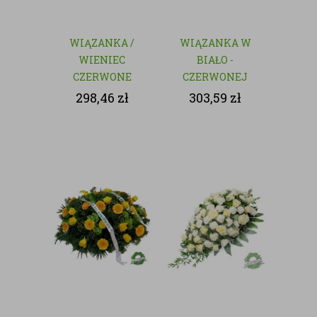
WIĄZANKA /
WIĄZANKA W
WIENIEC
BIAŁO -
CZERWONE
CZERWONEJ
RÓŻE - KWIATY
KOLORYSTYCE
298,46
zł
303,59
zł
CIĘTE