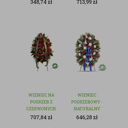
czerwonych róż
348,74
zł
713,99
zł
WIENIEC NA
WIENIEC
POGRZEB Z
POGRZEBOWY -
CZERWONYCH
NATURALNY
RÓŻ
707,84
zł
646,28
zł