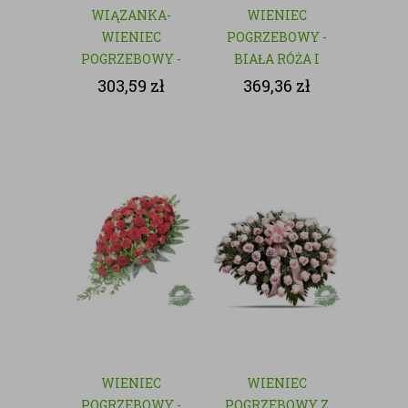
WIĄZANKA-
WIENIEC
WIENIEC
POGRZEBOWY -
POGRZEBOWY -
BIAŁA RÓŻA I
NATURALNY
GOŹDZIK
303,59
zł
369,36
zł
WIENIEC
WIENIEC
POGRZEBOWY -
POGRZEBOWY Z