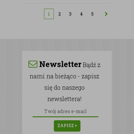
1
2
3
4
5
Newsletter
Bądź z
nami na bieżąco - zapisz
się do naszego
newslettera!
ZAPISZ