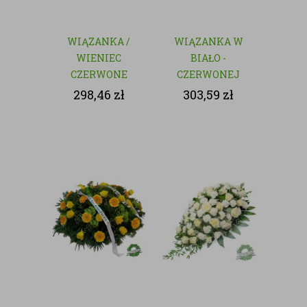
WIĄZANKA /
WIĄZANKA W
WIENIEC
BIAŁO -
CZERWONE
CZERWONEJ
RÓŻE - KWIATY
KOLORYSTYCE
298,46
zł
303,59
zł
CIĘTE