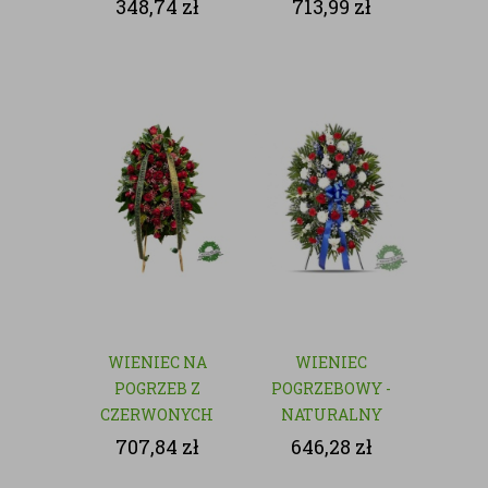
czerwonych róż
348,74
zł
713,99
zł
WIENIEC NA
WIENIEC
POGRZEB Z
POGRZEBOWY -
CZERWONYCH
NATURALNY
RÓŻ
707,84
zł
646,28
zł