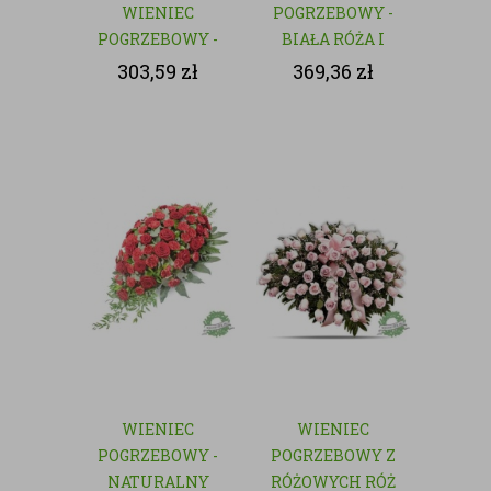
WIENIEC
POGRZEBOWY -
POGRZEBOWY -
BIAŁA RÓŻA I
NATURALNY
GOŹDZIK
303,59
zł
369,36
zł
WIENIEC
WIENIEC
POGRZEBOWY -
POGRZEBOWY Z
NATURALNY
RÓŻOWYCH RÓŻ