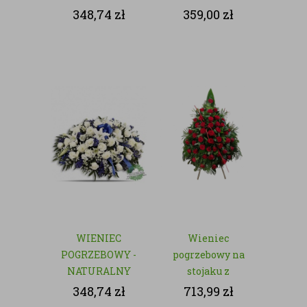
- NATURALNY
348,74
zł
359,00
zł
WIENIEC
Wieniec
POGRZEBOWY -
pogrzebowy na
NATURALNY
stojaku z
czerwonych róż
348,74
zł
713,99
zł