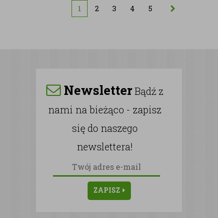
1
2
3
4
5
Newsletter
Bądź z
nami na bieżąco - zapisz
się do naszego
newslettera!
ZAPISZ