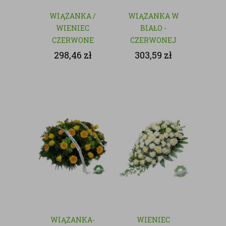
WIĄZANKA /
WIĄZANKA W
WIENIEC
BIAŁO -
CZERWONE
CZERWONEJ
RÓŻE - KWIATY
KOLORYSTYCE
298,46
zł
303,59
zł
CIĘTE
WIĄZANKA-
WIENIEC