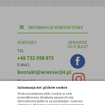
INFORMACJE KONTAKTOWE
KONTAKT
SPRAWDŹ
CO U NAS?
TEL.
+48 732 098 875
E-MAIL:
kontakt@wieniec24.pl
Migano S.C.
Informacja dot. plików cookie
ul. Kartograficzna 88c/m33
Wykorzystujemy pliki cookie w celu
03-290 Warszawa
prawidłowego działania naszej strony
internetowej (pliki te są niezbędne i zawsze
NIP: 5242813637
aktywne). Możemy również wykorzystywać