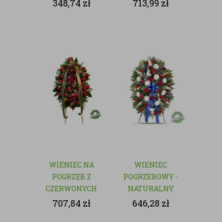
czerwonych róż
348,74
zł
713,99
zł
WIENIEC NA
WIENIEC
POGRZEB Z
POGRZEBOWY -
CZERWONYCH
NATURALNY
RÓŻ
707,84
zł
646,28
zł