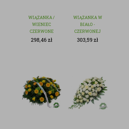
WIĄZANKA /
WIĄZANKA W
WIENIEC
BIAŁO -
CZERWONE
CZERWONEJ
RÓŻE - KWIATY
KOLORYSTYCE
298,46
zł
303,59
zł
CIĘTE