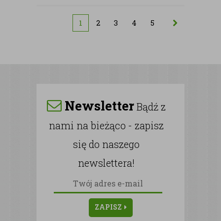
1
2
3
4
5
Newsletter
Bądź z
nami na bieżąco - zapisz
się do naszego
newslettera!
ZAPISZ