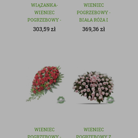
WIĄZANKA-
WIENIEC
WIENIEC
POGRZEBOWY -
POGRZEBOWY -
BIAŁA RÓŻA I
NATURALNY
GOŹDZIK
303,59
zł
369,36
zł
WIENIEC
WIENIEC
POGRZEBOWY -
POGRZEBOWY Z