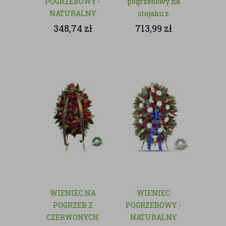
POGRZEBOWY -
pogrzebowy na
NATURALNY
stojaku z
czerwonych róż
348,74
zł
713,99
zł
WIENIEC NA
WIENIEC
POGRZEB Z
POGRZEBOWY -
CZERWONYCH
NATURALNY