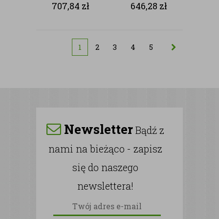
RÓŻ
707,84
zł
646,28
zł
1
2
3
4
5
Newsletter
Bądź z
nami na bieżąco - zapisz
się do naszego
newslettera!