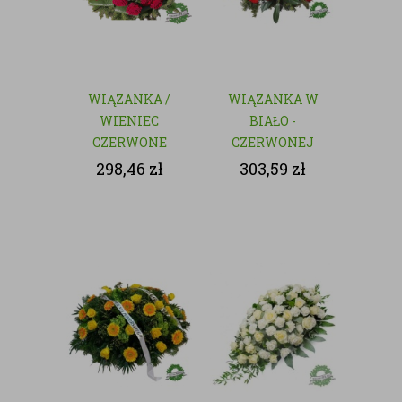
WIĄZANKA /
WIĄZANKA W
WIENIEC
BIAŁO -
CZERWONE
CZERWONEJ
RÓŻE - KWIATY
KOLORYSTYCE
298,46
zł
303,59
zł
CIĘTE