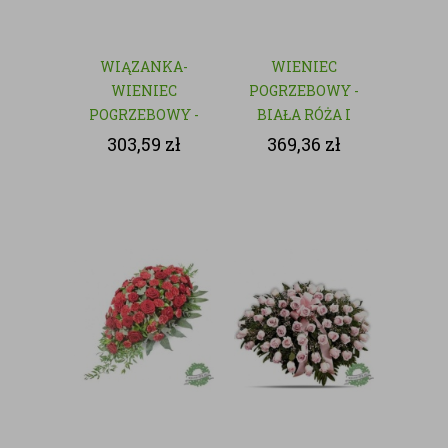
WIĄZANKA-
WIENIEC
WIENIEC
POGRZEBOWY -
POGRZEBOWY -
BIAŁA RÓŻA I
NATURALNY
GOŹDZIK
303,59
zł
369,36
zł