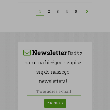
1
2
3
4
5
Newsletter
Bądź z
nami na bieżąco - zapisz
się do naszego
newslettera!
ZAPISZ