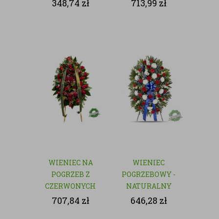
czerwonych róż
348,74
zł
713,99
zł
WIENIEC NA
WIENIEC
POGRZEB Z
POGRZEBOWY -
CZERWONYCH
NATURALNY
RÓŻ
707,84
zł
646,28
zł