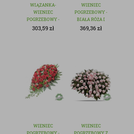
WIĄZANKA-
WIENIEC
WIENIEC
POGRZEBOWY -
POGRZEBOWY -
BIAŁA RÓŻA I
NATURALNY
GOŹDZIK
303,59
zł
369,36
zł
WIENIEC
WIENIEC
POGRZEBOWY -
POGRZEBOWY Z