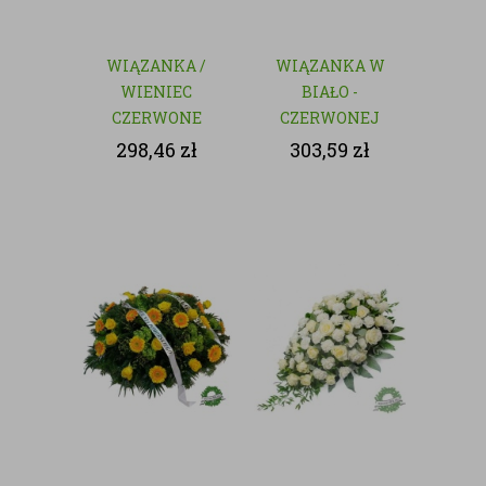
WIĄZANKA /
WIĄZANKA W
WIENIEC
BIAŁO -
CZERWONE
CZERWONEJ
RÓŻE - KWIATY
KOLORYSTYCE
298,46
zł
303,59
zł
CIĘTE