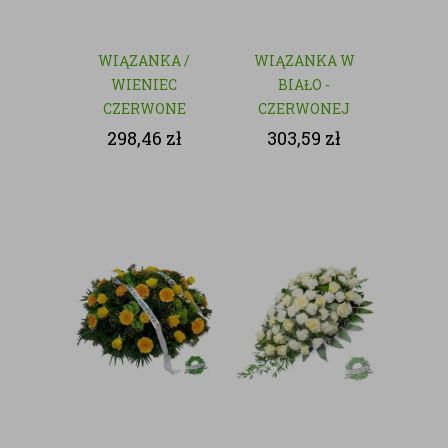
WIĄZANKA /
WIĄZANKA W
WIENIEC
BIAŁO -
CZERWONE
CZERWONEJ
RÓŻE - KWIATY
KOLORYSTYCE
298,46
zł
303,59
zł
CIĘTE