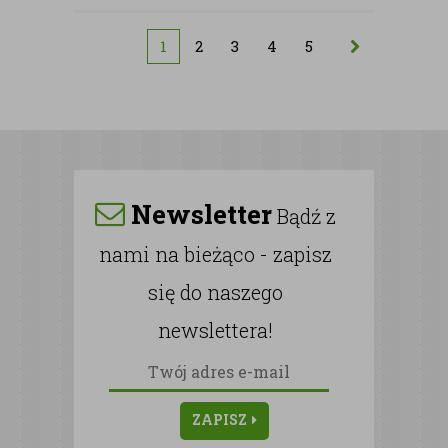
1
2
3
4
5
Newsletter
Bądź z
nami na bieżąco - zapisz
się do naszego
newslettera!
ZAPISZ