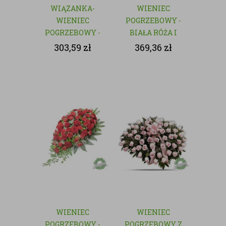
WIĄZANKA-
WIENIEC
WIENIEC
POGRZEBOWY -
POGRZEBOWY -
BIAŁA RÓŻA I
NATURALNY
GOŹDZIK
303,59
zł
369,36
zł
WIENIEC
WIENIEC
POGRZEBOWY -
POGRZEBOWY Z