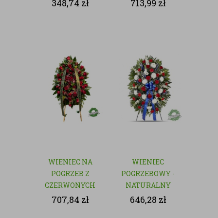
czerwonych róż
348,74
zł
713,99
zł
WIENIEC NA
WIENIEC
POGRZEB Z
POGRZEBOWY -
CZERWONYCH
NATURALNY
RÓŻ
707,84
zł
646,28
zł