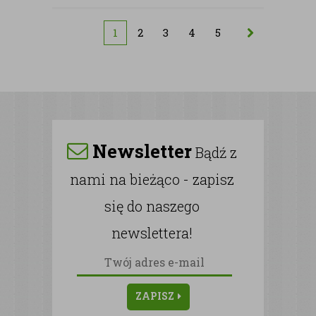
1
2
3
4
5
Newsletter
Bądź z
nami na bieżąco - zapisz
się do naszego
newslettera!
ZAPISZ