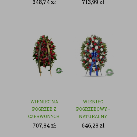
czerwonych róż
348,74
zł
713,99
zł
WIENIEC NA
WIENIEC
POGRZEB Z
POGRZEBOWY -
CZERWONYCH
NATURALNY
RÓŻ
707,84
zł
646,28
zł