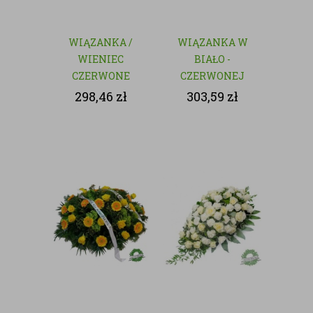
WIĄZANKA /
WIĄZANKA W
WIENIEC
BIAŁO -
CZERWONE
CZERWONEJ
RÓŻE - KWIATY
KOLORYSTYCE
298,46
zł
303,59
zł
CIĘTE