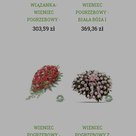
WIĄZANKA-
WIENIEC
WIENIEC
POGRZEBOWY -
POGRZEBOWY -
BIAŁA RÓŻA I
NATURALNY
GOŹDZIK
303,59
zł
369,36
zł
WIENIEC
WIENIEC
POGRZEBOWY -
POGRZEBOWY Z