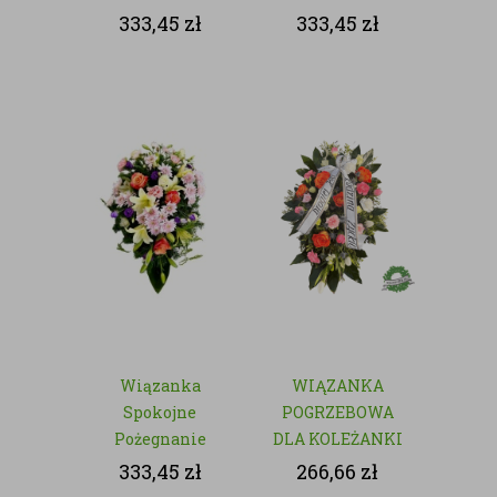
Kwiatów -
333,45
zł
333,45
zł
Wieczna
Czerwień
Wiązanka
WIĄZANKA
Spokojne
POGRZEBOWA
Pożegnanie
DLA KOLEŻANKI
Z PRACY -
333,45
zł
266,66
zł
NATURALNA