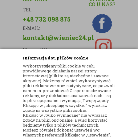
CO U NAS?
TEL.
+48 732 098 875
E-MAIL:
kontakt@wieniec24.pl
Migano S.C.
Informacja dot. plików cookie
ul. Kartograficzna 88c/m33
Wykorzystujemy pliki cookie w celu
03-290 Warszawa
prawidłowego działania naszej strony
internetowej (pliki te są niezbędne i zawsze
NIP: 5242813637
aktywne). Możemy również wykorzystywać
pliki reklamowe oraz statystyczne, co pozwoli
REGON: 365874905
nam m.in. prezentować Ci spersonalizowane
reklamy, czy dokładniej analizować ruch - są
Nr konta (mBank):
to pliki opcjonalne i wymagają Twojej zgody.
Klikając w „akceptuję wszystkie” wyrażasz
36 1140 2004 0000 3902 8144 2737
zgodę na wszystkie pliki cookie.
Klikając w „tylko wymagane” nie wyrażasz
zgody na pliki opcjonalne, a więc korzystać
będziemy tylko z plików technicznych.
Możesz również dokonać ustawień wg.
własnych preferencji klikając w „ustawienia”.