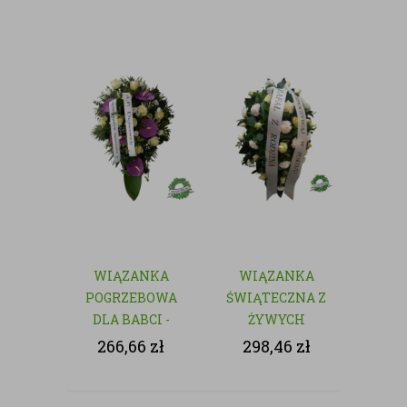
WIĄZANKA
WIĄZANKA
POGRZEBOWA
ŚWIĄTECZNA Z
DLA BABCI -
ŻYWYCH
NATURALNA
KWIATÓW
266,66
zł
298,46
zł