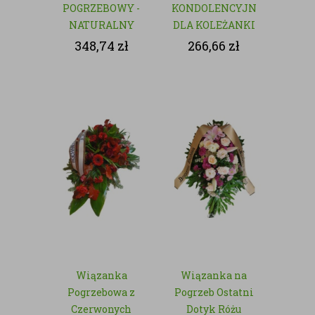
POGRZEBOWY -
KONDOLENCYJNA
NATURALNY
DLA KOLEŻANKI
Z PRACY
348,74
zł
266,66
zł
Wiązanka
Wiązanka na
Pogrzebowa z
Pogrzeb Ostatni
Czerwonych
Dotyk Różu