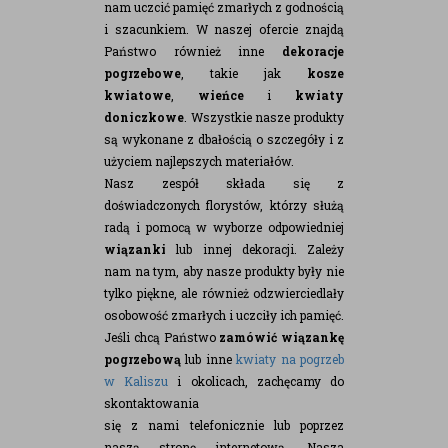
nam uczcić pamięć zmarłych z godnością
i szacunkiem. W naszej ofercie znajdą
Państwo również inne
dekoracje
pogrzebowe
, takie jak
kosze
kwiatowe
,
wieńce
i
kwiaty
doniczkowe
. Wszystkie nasze produkty
są wykonane z dbałością o szczegóły i z
użyciem najlepszych materiałów.
Nasz zespół składa się z
doświadczonych florystów, którzy służą
radą i pomocą w wyborze odpowiedniej
wiązanki
lub innej dekoracji. Zależy
nam na tym, aby nasze produkty były nie
tylko piękne, ale również odzwierciedlały
osobowość zmarłych i uczciły ich pamięć.
Jeśli chcą Państwo
zamówić wiązankę
pogrzebową
lub inne
kwiaty na pogrzeb
w Kaliszu
i okolicach, zachęcamy do
skontaktowania
się z nami telefonicznie lub poprzez
naszą stronę internetową. Nasza