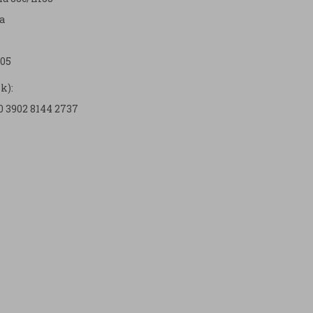
a
05
k):
0 3902 8144 2737