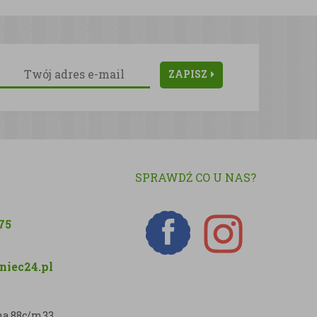
ZAPISZ
SPRAWDŹ CO U NAS?
75
iec24.pl
zna 88c/m33