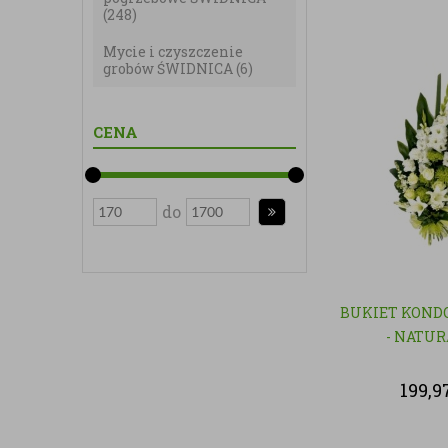
(248)
Mycie i czyszczenie
grobów ŚWIDNICA
(6)
CENA
do
BUKIET KOND
- NATU
199,9