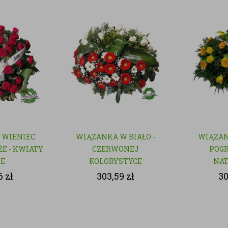
 WIENIEC
WIĄZANKA W BIAŁO -
WIĄZAN
E - KWIATY
CZERWONEJ
POGR
TE
KOLORYSTYCE
NA
6
zł
303,59
zł
3