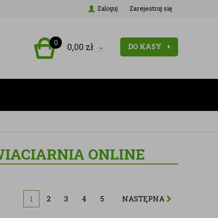
Zarejestruj się
Zaloguj
0
0,00
zł
DO KASY
WIACIARNIA ONLINE
1
2
3
4
5
NASTĘPNA