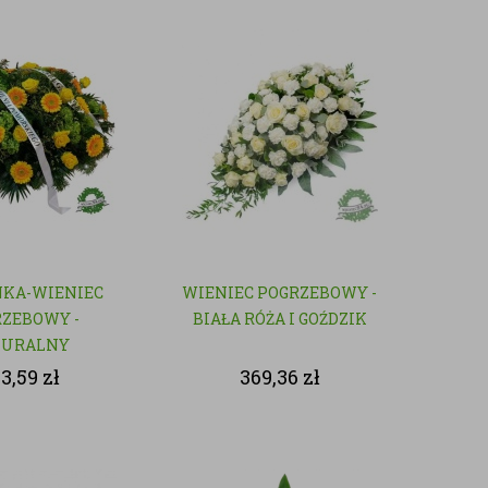
KA-WIENIEC
WIENIEC POGRZEBOWY -
ZEBOWY -
BIAŁA RÓŻA I GOŹDZIK
TURALNY
03,59
zł
369,36
zł