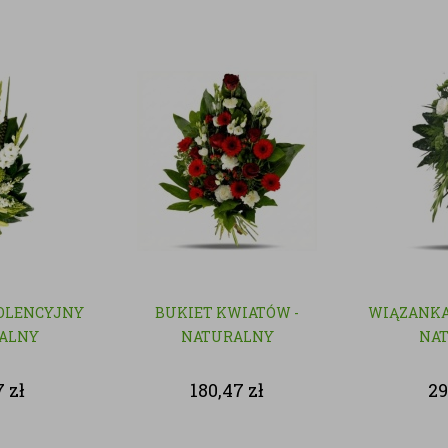
OLENCYJNY
BUKIET KWIATÓW -
WIĄZANKA
RALNY
NATURALNY
NA
7
zł
180,47
zł
29