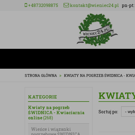
+48732098875
kontakt@wieniec24.pl
pn-pt: 
STRONA GŁÓWNA
KWIATY NA POGRZEB ŚWIDNICA - KWI
KWIATY
KATEGORIE
Kwiaty na pogrzeb
Sortuj po:
ŚWIDNICA - Kwiaciarnia
online
(268)
Wieńce i wiązanki
pogrzebowe ŚWIDNICA