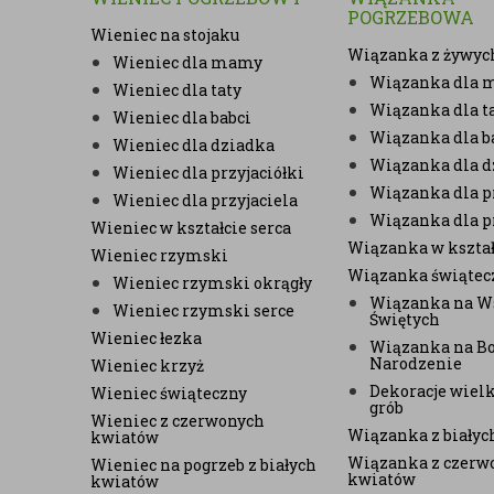
POGRZEBOWA
Wieniec na stojaku
Wiązanka z żywyc
Wieniec dla mamy
Wiązanka dla
Wieniec dla taty
Wiązanka dla t
Wieniec dla babci
Wiązanka dla b
Wieniec dla dziadka
Wiązanka dla d
Wieniec dla przyjaciółki
Wiązanka dla pr
Wieniec dla przyjaciela
Wiązanka dla p
Wieniec w kształcie serca
Wiązanka w kształ
Wieniec rzymski
Wiązanka świątec
Wieniec rzymski okrągły
Wiązanka na W
Wieniec rzymski serce
Świętych
Wieniec łezka
Wiązanka na B
Narodzenie
Wieniec krzyż
Dekoracje wiel
Wieniec świąteczny
grób
Wieniec z czerwonych
Wiązanka z biały
kwiatów
Wiązanka z czerw
Wieniec na pogrzeb z białych
kwiatów
kwiatów