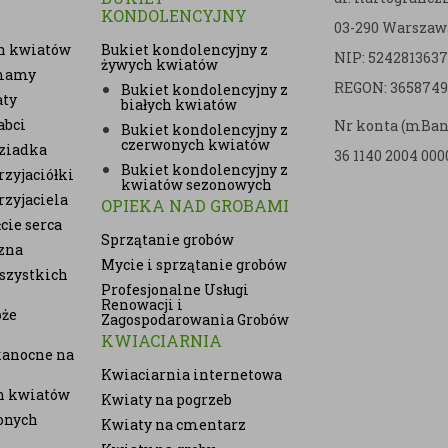
KONDOLENCYJNY
03-290 Warszaw
h kwiatów
Bukiet kondolencyjny z
NIP: 5242813637
żywych kwiatów
 mamy
REGON: 3658749
Bukiet kondolencyjny z
aty
białych kwiatów
abci
Nr konta (mBan
Bukiet kondolencyjny z
czerwonych kwiatów
ziadka
36 1140 2004 000
Bukiet kondolencyjny z
zyjaciółki
kwiatów sezonowych
rzyjaciela
OPIEKA NAD GROBAMI
cie serca
Sprzątanie grobów
zna
Mycie i sprzątanie grobów
szystkich
Profesjonalne Usługi
Renowacji i
oże
Zagospodarowania Grobów
KWIACIARNIA
kanocne na
Kwiaciarnia internetowa
ch kwiatów
Kwiaty na pogrzeb
onych
Kwiaty na cmentarz