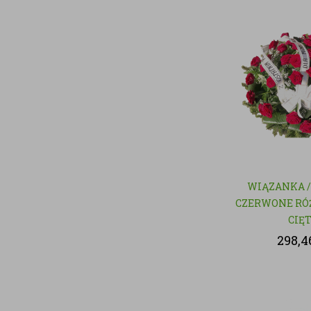
WIĄZANKA /
CZERWONE RÓŻ
CIĘ
298,4