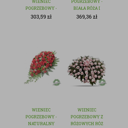
WIENIEC
POGRZEBOWY -
POGRZEBOWY -
BIAŁA RÓŻA I
NATURALNY
GOŹDZIK
303,59
zł
369,36
zł
WIENIEC
WIENIEC
POGRZEBOWY -
POGRZEBOWY Z
NATURALNY
RÓŻOWYCH RÓŻ