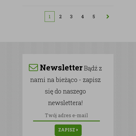
1
2
3
4
5
Newsletter
Bądź z
nami na bieżąco - zapisz
się do naszego
newslettera!
ZAPISZ