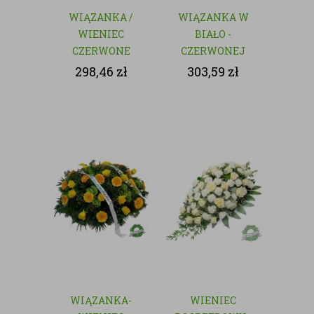
WIĄZANKA /
WIĄZANKA W
WIENIEC
BIAŁO -
CZERWONE
CZERWONEJ
RÓŻE - KWIATY
KOLORYSTYCE
298,46
zł
303,59
zł
CIĘTE
WIĄZANKA-
WIENIEC