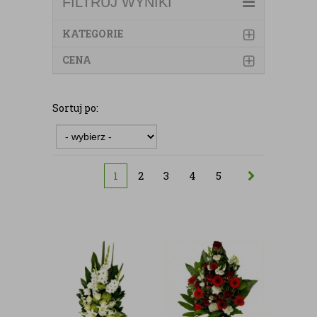
FILTRUJ WYNIKI
KATEGORIE
CENA
Sortuj po:
1
2
3
4
5