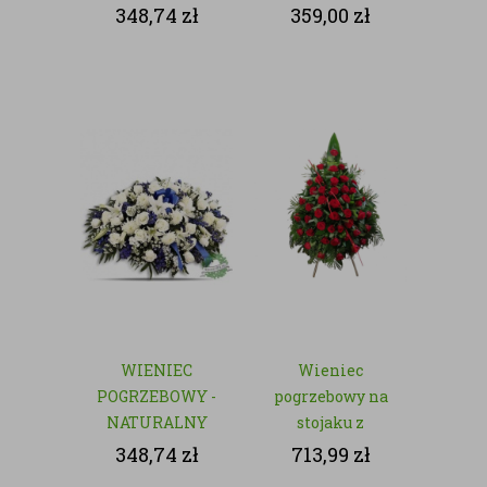
- NATURALNY
348,74
zł
359,00
zł
WIENIEC
Wieniec
POGRZEBOWY -
pogrzebowy na
NATURALNY
stojaku z
czerwonych róż
348,74
zł
713,99
zł