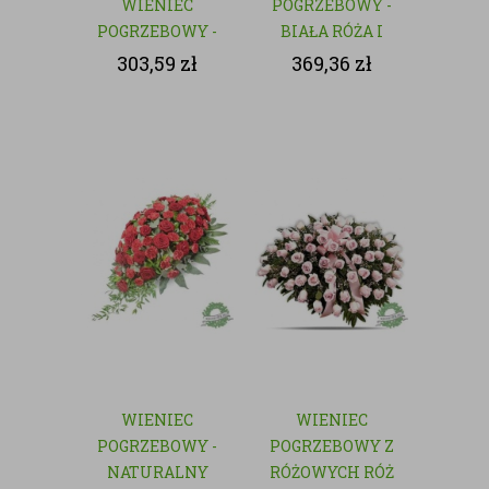
WIENIEC
POGRZEBOWY -
POGRZEBOWY -
BIAŁA RÓŻA I
NATURALNY
GOŹDZIK
303,59
zł
369,36
zł
WIENIEC
WIENIEC
POGRZEBOWY -
POGRZEBOWY Z
NATURALNY
RÓŻOWYCH RÓŻ