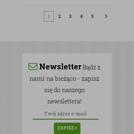
1
2
3
4
5
Newsletter
Bądź z
nami na bieżąco - zapisz
się do naszego
newslettera!
ZAPISZ