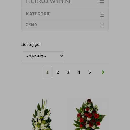
FILTRUJ WYNIKI
KATEGORIE
CENA
Sortuj po:
1
2
3
4
5