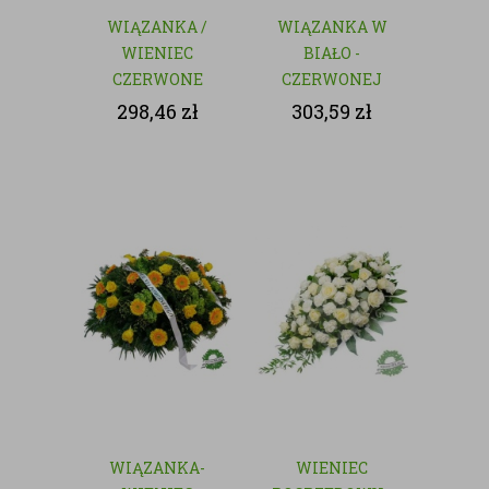
WIĄZANKA /
WIĄZANKA W
WIENIEC
BIAŁO -
CZERWONE
CZERWONEJ
RÓŻE - KWIATY
KOLORYSTYCE
298,46
zł
303,59
zł
CIĘTE
WIĄZANKA-
WIENIEC