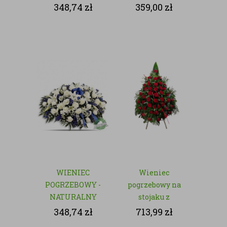
- NATURALNY
348,74
zł
359,00
zł
WIENIEC
Wieniec
POGRZEBOWY -
pogrzebowy na
NATURALNY
stojaku z
czerwonych róż
348,74
zł
713,99
zł