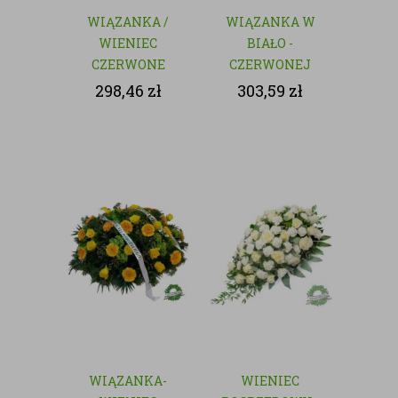
WIĄZANKA /
WIĄZANKA W
WIENIEC
BIAŁO -
CZERWONE
CZERWONEJ
RÓŻE - KWIATY
KOLORYSTYCE
298,46
zł
303,59
zł
CIĘTE
WIĄZANKA-
WIENIEC