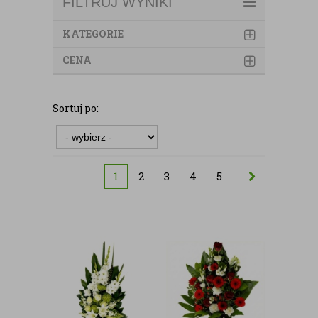
FILTRUJ WYNIKI
KATEGORIE
CENA
Sortuj po:
1
2
3
4
5