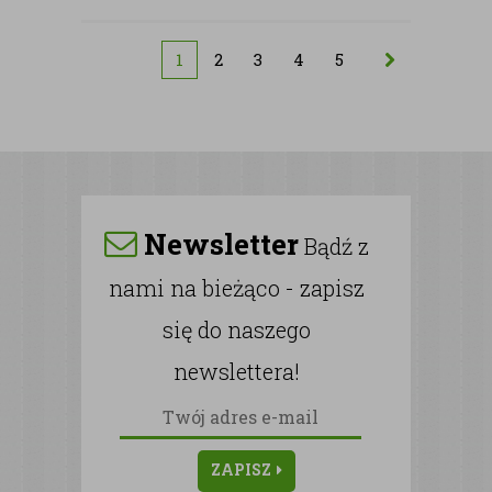
1
2
3
4
5
Newsletter
Bądź z
nami na bieżąco - zapisz
się do naszego
newslettera!
ZAPISZ