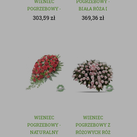
WIENIEC
POGRZEBOWY -
POGRZEBOWY -
BIAŁA RÓŻA I
NATURALNY
GOŹDZIK
303,59
zł
369,36
zł
WIENIEC
WIENIEC
POGRZEBOWY -
POGRZEBOWY Z
NATURALNY
RÓŻOWYCH RÓŻ