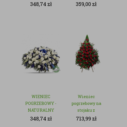
- NATURALNY
348,74
zł
359,00
zł
WIENIEC
Wieniec
POGRZEBOWY -
pogrzebowy na
NATURALNY
stojaku z
czerwonych róż
348,74
zł
713,99
zł