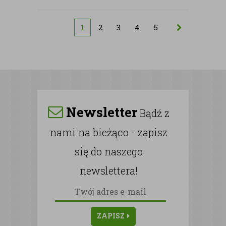
1
2
3
4
5
Newsletter
Bądź z
nami na bieżąco - zapisz
się do naszego
newslettera!
ZAPISZ