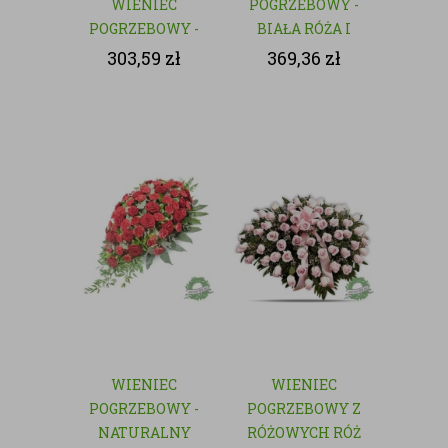
WIENIEC
POGRZEBOWY -
POGRZEBOWY -
BIAŁA RÓŻA I
NATURALNY
GOŹDZIK
303,59
zł
369,36
zł
WIENIEC
WIENIEC
POGRZEBOWY -
POGRZEBOWY Z
NATURALNY
RÓŻOWYCH RÓŻ