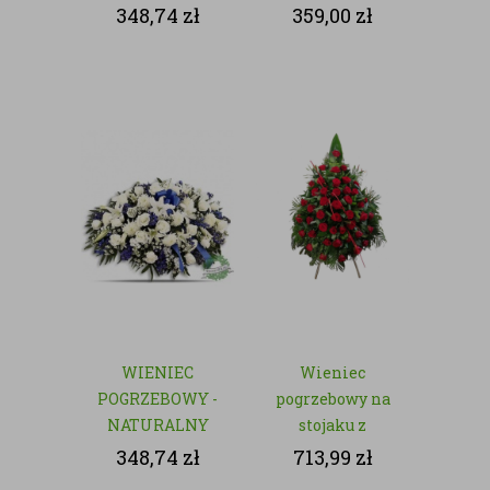
- NATURALNY
348,74
zł
359,00
zł
WIENIEC
Wieniec
POGRZEBOWY -
pogrzebowy na
NATURALNY
stojaku z
czerwonych róż
348,74
zł
713,99
zł