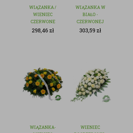
WIĄZANKA /
WIĄZANKA W
WIENIEC
BIAŁO -
CZERWONE
CZERWONEJ
RÓŻE - KWIATY
KOLORYSTYCE
298,46
zł
303,59
zł
CIĘTE
WIĄZANKA-
WIENIEC