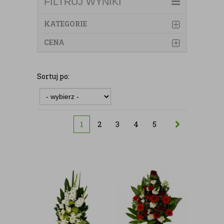
FILTRUJ WYNIKI
KATEGORIE
CENA
Sortuj po:
1
2
3
4
5