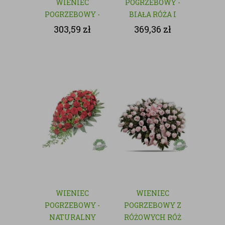
WIENIEC
POGRZEBOWY -
POGRZEBOWY -
BIAŁA RÓŻA I
NATURALNY
GOŹDZIK
303,59
zł
369,36
zł
WIENIEC
WIENIEC
POGRZEBOWY -
POGRZEBOWY Z
NATURALNY
RÓŻOWYCH RÓŻ