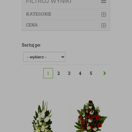
FILTRUJ WYNIKI
KATEGORIE
CENA
Sortuj po:
1
2
3
4
5