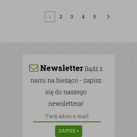
1
2
3
4
5
Newsletter
Bądź z
nami na bieżąco - zapisz
się do naszego
newslettera!
ZAPISZ