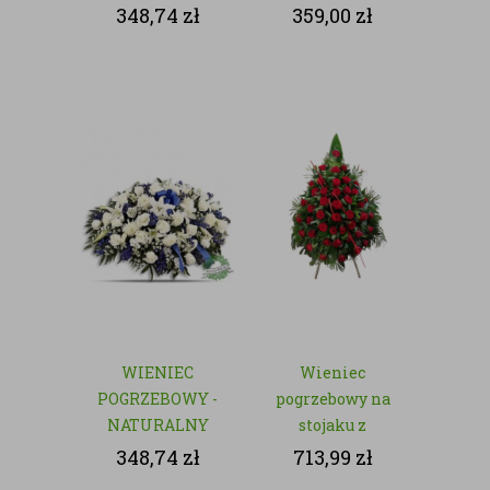
- NATURALNY
348,74
zł
359,00
zł
WIENIEC
Wieniec
POGRZEBOWY -
pogrzebowy na
NATURALNY
stojaku z
czerwonych róż
348,74
zł
713,99
zł