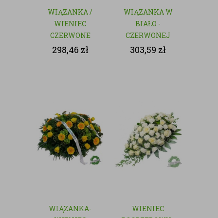
WIĄZANKA /
WIĄZANKA W
WIENIEC
BIAŁO -
CZERWONE
CZERWONEJ
RÓŻE - KWIATY
KOLORYSTYCE
298,46
zł
303,59
zł
CIĘTE
WIĄZANKA-
WIENIEC