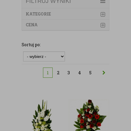
FILTRUJ WYNIKI
KATEGORIE
CENA
Sortuj po:
1
2
3
4
5