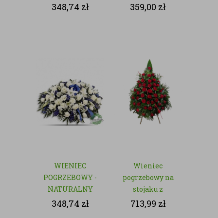
- NATURALNY
348,74
zł
359,00
zł
WIENIEC
Wieniec
POGRZEBOWY -
pogrzebowy na
NATURALNY
stojaku z
czerwonych róż
348,74
zł
713,99
zł