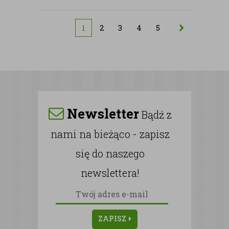
1
2
3
4
5
Newsletter
Bądź z
nami na bieżąco - zapisz
się do naszego
newslettera!
ZAPISZ