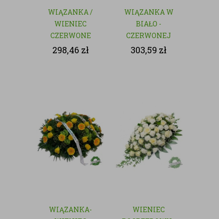
WIĄZANKA /
WIĄZANKA W
WIENIEC
BIAŁO -
CZERWONE
CZERWONEJ
RÓŻE - KWIATY
KOLORYSTYCE
298,46
zł
303,59
zł
CIĘTE
WIĄZANKA-
WIENIEC