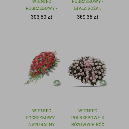
WIENIEC
POGRZEBOWY -
POGRZEBOWY -
BIAŁA RÓŻA I
NATURALNY
GOŹDZIK
303,59
zł
369,36
zł
WIENIEC
WIENIEC
POGRZEBOWY -
POGRZEBOWY Z
NATURALNY
RÓŻOWYCH RÓŻ