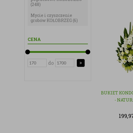
(248)
Mycie i czyszczenie
grobów KOŁOBRZEG
(6)
CENA
do
BUKIET KOND
- NATU
199,9