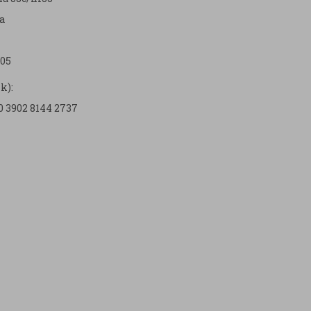
a
05
k):
0 3902 8144 2737