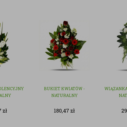
OLENCYJNY
BUKIET KWIATÓW -
WIĄZANKA
RALNY
NATURALNY
NA
7
zł
180,47
zł
29