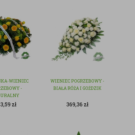
KA-WIENIEC
WIENIEC POGRZEBOWY -
ZEBOWY -
BIAŁA RÓŻA I GOŹDZIK
TURALNY
03,59
zł
369,36
zł