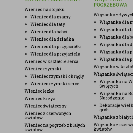
POGRZEBOWA
Wieniec na stojaku
Wiązanka z żywyc
Wieniec dla mamy
Wiązanka dla
Wieniec dla taty
Wiązanka dla t
Wieniec dla babci
Wiązanka dla b
Wieniec dla dziadka
Wiązanka dla d
Wieniec dla przyjaciółki
Wiązanka dla pr
Wieniec dla przyjaciela
Wiązanka dla p
Wieniec w kształcie serca
Wiązanka w kształ
Wieniec rzymski
Wiązanka świątec
Wieniec rzymski okrągły
Wiązanka na W
Wieniec rzymski serce
Świętych
Wieniec łezka
Wiązanka na B
Narodzenie
Wieniec krzyż
Dekoracje wiel
Wieniec świąteczny
grób
Wieniec z czerwonych
Wiązanka z biały
kwiatów
Wiązanka z czerw
Wieniec na pogrzeb z białych
kwiatów
kwiatów