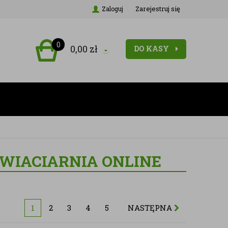
Zarejestruj się
Zaloguj
0
0,00
zł
DO KASY
KWIACIARNIA ONLINE
1
2
3
4
5
NASTĘPNA