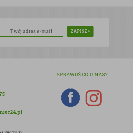
ZAPISZ
SPRAWDŹ CO U NAS?
75
iec24.pl
zna 88c/m33