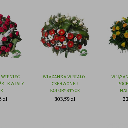
 WIENIEC
WIĄZANKA W BIAŁO -
WIĄZAN
E - KWIATY
CZERWONEJ
POGR
TE
KOLORYSTYCE
NA
6
zł
303,59
zł
3