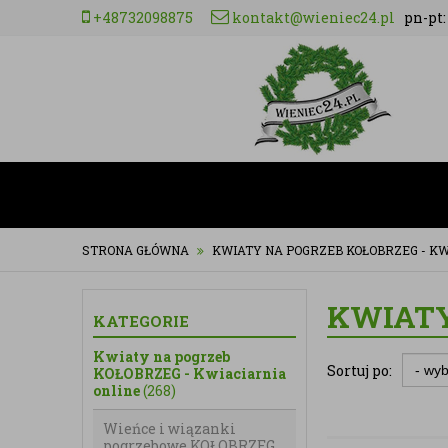
+48732098875
kontakt@wieniec24.pl
pn-pt: 
STRONA GŁÓWNA
KWIATY NA POGRZEB KOŁOBRZEG - KW
KWIATY
KATEGORIE
Kwiaty na pogrzeb
Sortuj po:
KOŁOBRZEG - Kwiaciarnia
online
(268)
Wieńce i wiązanki
pogrzebowe KOŁOBRZEG