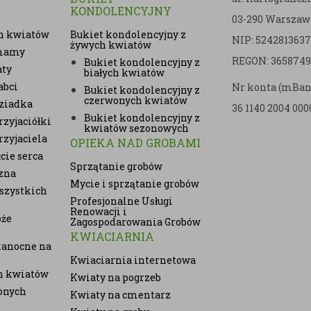
KONDOLENCYJNY
03-290 Warszaw
h kwiatów
Bukiet kondolencyjny z
NIP: 5242813637
żywych kwiatów
 mamy
REGON: 3658749
Bukiet kondolencyjny z
aty
białych kwiatów
abci
Nr konta (mBan
Bukiet kondolencyjny z
czerwonych kwiatów
ziadka
36 1140 2004 000
Bukiet kondolencyjny z
zyjaciółki
kwiatów sezonowych
rzyjaciela
OPIEKA NAD GROBAMI
cie serca
Sprzątanie grobów
zna
Mycie i sprzątanie grobów
szystkich
Profesjonalne Usługi
Renowacji i
oże
Zagospodarowania Grobów
KWIACIARNIA
kanocne na
Kwiaciarnia internetowa
ch kwiatów
Kwiaty na pogrzeb
onych
Kwiaty na cmentarz