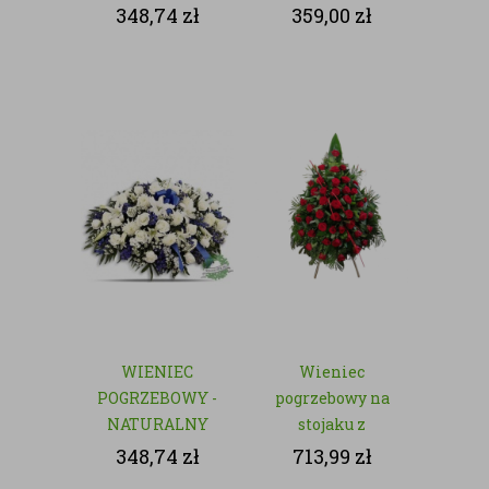
- NATURALNY
348,74
zł
359,00
zł
WIENIEC
Wieniec
POGRZEBOWY -
pogrzebowy na
NATURALNY
stojaku z
czerwonych róż
348,74
zł
713,99
zł