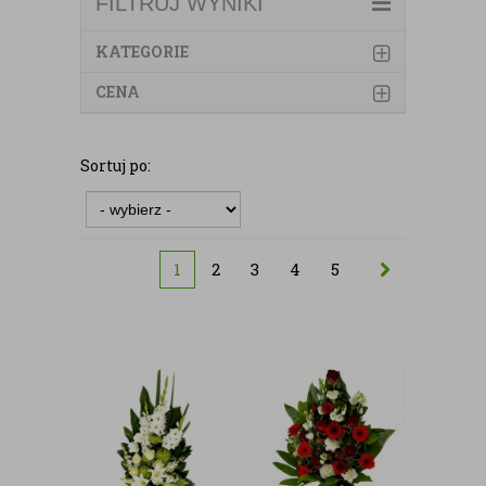
FILTRUJ WYNIKI
KATEGORIE
CENA
Sortuj po:
1
2
3
4
5