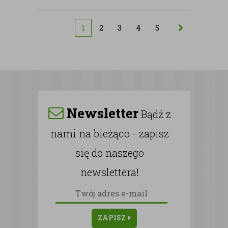
1
2
3
4
5
Newsletter
Bądź z
nami na bieżąco - zapisz
się do naszego
newslettera!
ZAPISZ