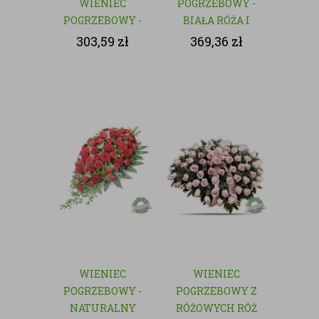
WIENIEC
POGRZEBOWY -
POGRZEBOWY -
BIAŁA RÓŻA I
NATURALNY
GOŹDZIK
303,59
zł
369,36
zł
WIENIEC
WIENIEC
POGRZEBOWY -
POGRZEBOWY Z
NATURALNY
RÓŻOWYCH RÓŻ