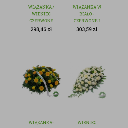
WIĄZANKA /
WIĄZANKA W
WIENIEC
BIAŁO -
CZERWONE
CZERWONEJ
RÓŻE - KWIATY
KOLORYSTYCE
298,46
zł
303,59
zł
CIĘTE
WIĄZANKA-
WIENIEC