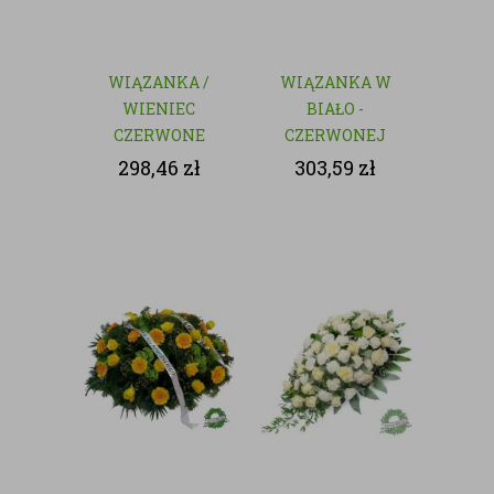
WIĄZANKA /
WIĄZANKA W
WIENIEC
BIAŁO -
CZERWONE
CZERWONEJ
RÓŻE - KWIATY
KOLORYSTYCE
298,46
zł
303,59
zł
CIĘTE