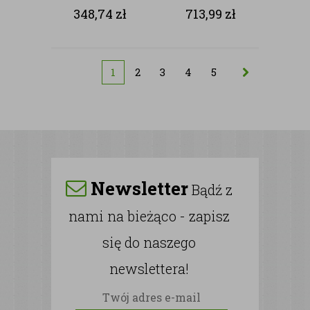
czerwonych róż
348,74
zł
713,99
zł
1
2
3
4
5
Newsletter
Bądź z
nami na bieżąco - zapisz
się do naszego
newslettera!