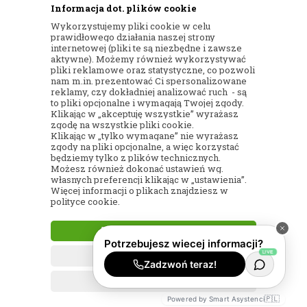
Informacja dot. plików cookie
ul. Kartograficzna 88c/m33
Wykorzystujemy pliki cookie w celu
03-290 Warszawa
prawidłowego działania naszej strony
internetowej (pliki te są niezbędne i zawsze
NIP: 5242813637
aktywne). Możemy również wykorzystywać
pliki reklamowe oraz statystyczne, co pozwoli
REGON: 365874905
nam m.in. prezentować Ci spersonalizowane
reklamy, czy dokładniej analizować ruch - są
Nr konta (mBank):
to pliki opcjonalne i wymagają Twojej zgody.
Klikając w „akceptuję wszystkie” wyrażasz
36 1140 2004 0000 3902 8144 2737
zgodę na wszystkie pliki cookie.
Klikając w „tylko wymagane” nie wyrażasz
zgody na pliki opcjonalne, a więc korzystać
będziemy tylko z plików technicznych.
Możesz również dokonać ustawień wg.
własnych preferencji klikając w „ustawienia”.
Więcej informacji o plikach znajdziesz w
© 2017
KWIACIARNIA INTERNETOWA
polityce cookie.
WIENIEC24
– WIĄZANKI I WIEŃCE POGRZEBOWE
AKCEPTUJĘ WSZYSTKIE
| WSZELKIE PRAWA ZASTRZEŻONE
TYLKO WYMAGANE
PROJEKT I OPROGRAMOWANIE SKLEPU:
EBEXO
USTAWIENIA
🇵🇱
Powered by Smart Asystenci