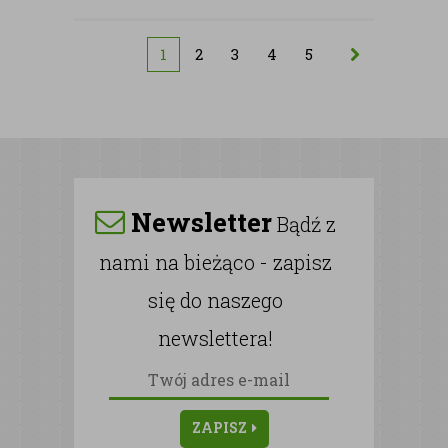
1
2
3
4
5
Newsletter
Bądź z
nami na bieżąco - zapisz
się do naszego
newslettera!
ZAPISZ