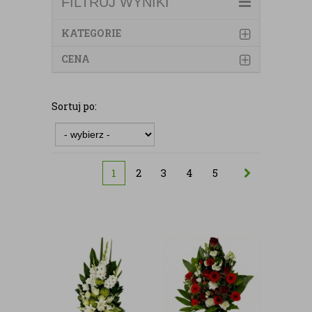
FILTRUJ WYNIKI
KATEGORIE
CENA
Sortuj po:
1
2
3
4
5