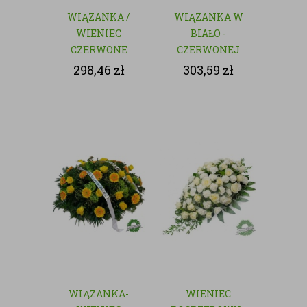
WIĄZANKA /
WIĄZANKA W
WIENIEC
BIAŁO -
CZERWONE
CZERWONEJ
RÓŻE - KWIATY
KOLORYSTYCE
298,46
zł
303,59
zł
CIĘTE
WIĄZANKA-
WIENIEC