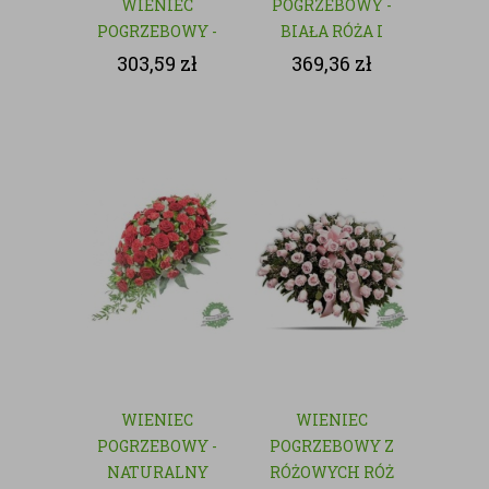
WIENIEC
POGRZEBOWY -
POGRZEBOWY -
BIAŁA RÓŻA I
NATURALNY
GOŹDZIK
303,59
zł
369,36
zł
WIENIEC
WIENIEC
POGRZEBOWY -
POGRZEBOWY Z
NATURALNY
RÓŻOWYCH RÓŻ