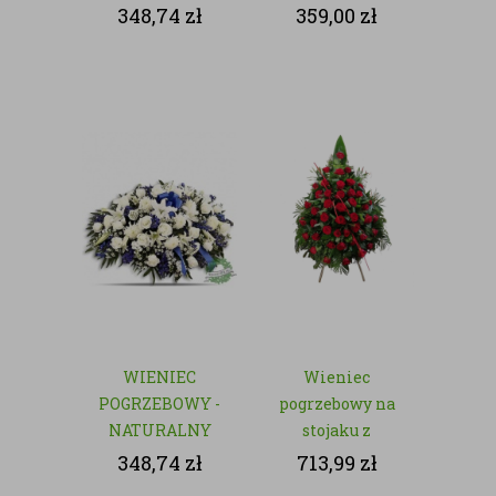
- NATURALNY
348,74
zł
359,00
zł
WIENIEC
Wieniec
POGRZEBOWY -
pogrzebowy na
NATURALNY
stojaku z
czerwonych róż
348,74
zł
713,99
zł