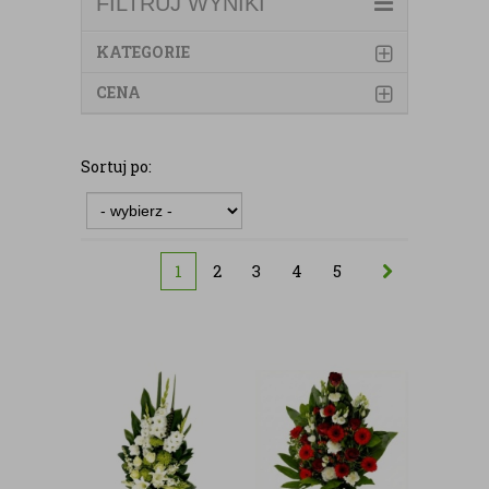
FILTRUJ WYNIKI
KATEGORIE
CENA
Sortuj po:
1
2
3
4
5