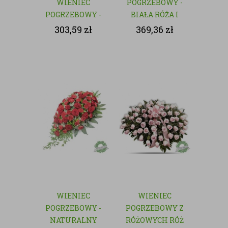
WIENIEC
POGRZEBOWY -
POGRZEBOWY -
BIAŁA RÓŻA I
NATURALNY
GOŹDZIK
303,59
zł
369,36
zł
WIENIEC
WIENIEC
POGRZEBOWY -
POGRZEBOWY Z
NATURALNY
RÓŻOWYCH RÓŻ