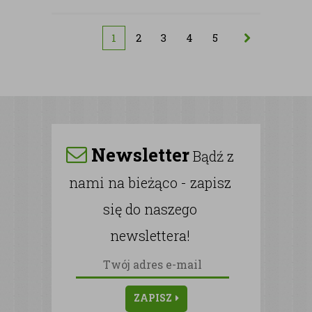
1
2
3
4
5
Newsletter
Bądź z
nami na bieżąco - zapisz
się do naszego
newslettera!
ZAPISZ