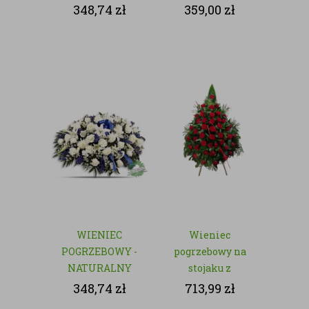
- NATURALNY
348,74
zł
359,00
zł
WIENIEC
Wieniec
POGRZEBOWY -
pogrzebowy na
NATURALNY
stojaku z
czerwonych róż
348,74
zł
713,99
zł