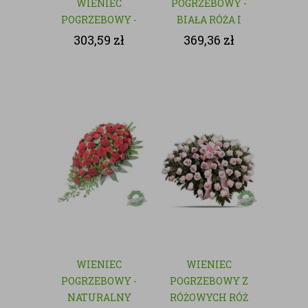
WIENIEC
POGRZEBOWY -
POGRZEBOWY -
BIAŁA RÓŻA I
NATURALNY
GOŹDZIK
303,59
zł
369,36
zł
WIENIEC
WIENIEC
POGRZEBOWY -
POGRZEBOWY Z
NATURALNY
RÓŻOWYCH RÓŻ