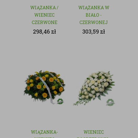
WIĄZANKA /
WIĄZANKA W
WIENIEC
BIAŁO -
CZERWONE
CZERWONEJ
RÓŻE - KWIATY
KOLORYSTYCE
298,46
zł
303,59
zł
CIĘTE
WIĄZANKA-
WIENIEC