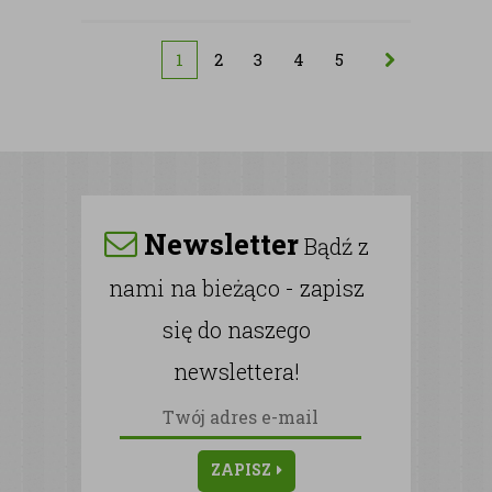
1
2
3
4
5
Newsletter
Bądź z
nami na bieżąco - zapisz
się do naszego
newslettera!
ZAPISZ