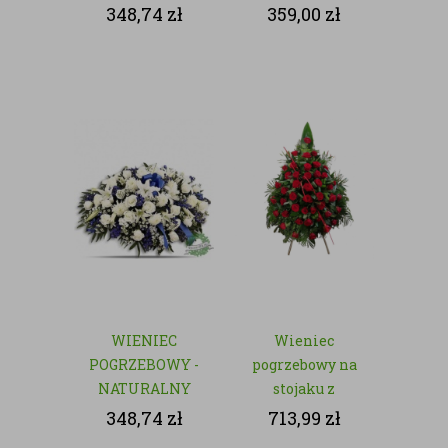
- NATURALNY
348,74
zł
359,00
zł
WIENIEC
Wieniec
POGRZEBOWY -
pogrzebowy na
NATURALNY
stojaku z
czerwonych róż
348,74
zł
713,99
zł