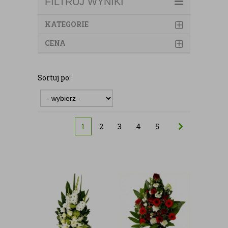
FILTRUJ WYNIKI
KATEGORIE
CENA
Sortuj po:
1
2
3
4
5