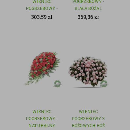
WIENIEC
POGRZEBOWY -
POGRZEBOWY -
BIAŁA RÓŻA I
NATURALNY
GOŹDZIK
303,59
zł
369,36
zł
WIENIEC
WIENIEC
POGRZEBOWY -
POGRZEBOWY Z
NATURALNY
RÓŻOWYCH RÓŻ