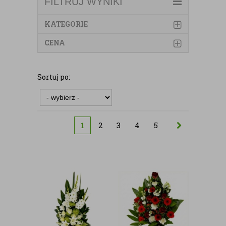
FILTRUJ WYNIKI
KATEGORIE
CENA
Sortuj po:
1
2
3
4
5