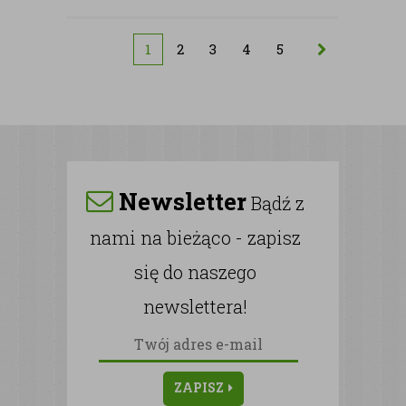
1
2
3
4
5
Newsletter
Bądź z
nami na bieżąco - zapisz
się do naszego
newslettera!
ZAPISZ