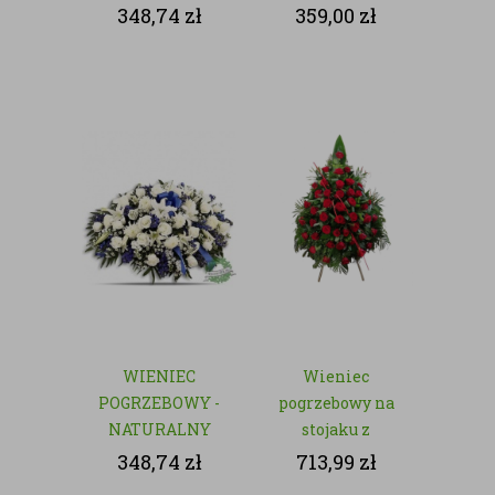
- NATURALNY
348,74
zł
359,00
zł
WIENIEC
Wieniec
POGRZEBOWY -
pogrzebowy na
NATURALNY
stojaku z
czerwonych róż
348,74
zł
713,99
zł