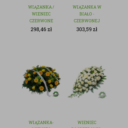
WIĄZANKA /
WIĄZANKA W
WIENIEC
BIAŁO -
CZERWONE
CZERWONEJ
RÓŻE - KWIATY
KOLORYSTYCE
298,46
zł
303,59
zł
CIĘTE
WIĄZANKA-
WIENIEC