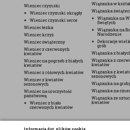
Wiązanka w kształ
Wieniec rzymski
Wiązanka świątec
Wieniec rzymski okrągły
Wiązanka na W
Wieniec rzymski serce
Świętych
Wieniec łezka
Wiązanka na B
Narodzenie
Wieniec krzyż
Dekoracje wiel
Wieniec świąteczny
grób
Wieniec z czerwonych
Wiązanka z biały
kwiatów
Wiązanka z czerw
Wieniec na pogrzeb z białych
kwiatów
kwiatów
Wiązanka z kwiat
Wieniec z różowych kwiatów
sezonowych
Wieniec z kwiatów
Wiązanka na grob
sezonowych
Wiązanka na cme
Wieniec na uroczystość
państwową
Wiązanka ze sztu
kwiatów
Wieniec z biało
czerwonych kwiatów
Informacja dot. plików cookie