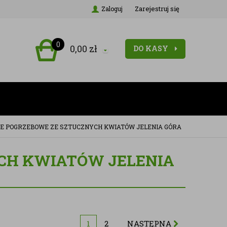
Zarejestruj się
Zaloguj
0
0,00
zł
DO KASY
E POGRZEBOWE ZE SZTUCZNYCH KWIATÓW JELENIA GÓRA
CH KWIATÓW JELENIA
1
2
NASTĘPNA