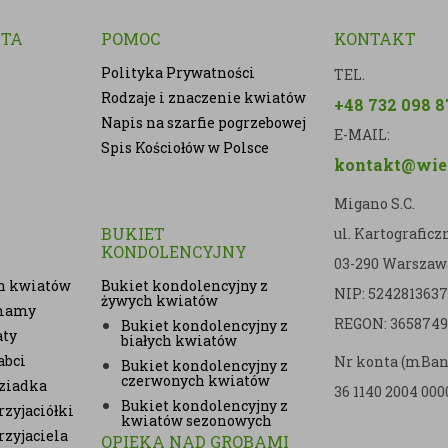
NTA
POMOC
KONTAKT
Polityka Prywatności
TEL.
Rodzaje i znaczenie kwiatów
+48 732 098 8
Napis na szarfie pogrzebowej
E-MAIL:
Spis Kościołów w Polsce
kontakt@wien
Migano S.C.
BUKIET
ul. Kartografic
KONDOLENCYJNY
03-290 Warszaw
h kwiatów
Bukiet kondolencyjny z
NIP: 5242813637
żywych kwiatów
 mamy
REGON: 3658749
Bukiet kondolencyjny z
aty
białych kwiatów
abci
Nr konta (mBan
Bukiet kondolencyjny z
czerwonych kwiatów
ziadka
36 1140 2004 000
Bukiet kondolencyjny z
zyjaciółki
kwiatów sezonowych
rzyjaciela
OPIEKA NAD GROBAMI