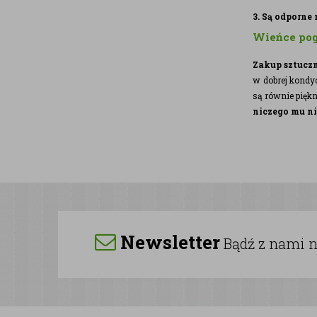
3. Są odporne
Wieńce pog
Zakup sztuczn
w dobrej kondyc
są równie piękn
niczego mu ni
Newsletter
Bądź z nami na