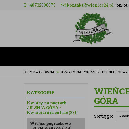
+48732098875
kontakt@wieniec24.pl
pn-pt: 
STRONA GŁÓWNA
KWIATY NA POGRZEB JELENIA GÓRA -
WIEŃCE
KATEGORIE
GÓRA
Kwiaty na pogrzeb
JELENIA GÓRA -
Kwiaciarnia online
(281)
Sortuj po:
Wieńce pogrzebowe
JELENIA GÓRA
(144)