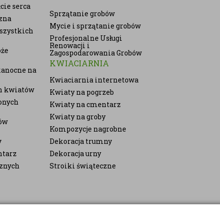
cie serca
Sprzątanie grobów
zna
Mycie i sprzątanie grobów
szystkich
Profesjonalne Usługi
Renowacji i
oże
Zagospodarowania Grobów
KWIACIARNIA
kanocne na
Kwiaciarnia internetowa
ch kwiatów
Kwiaty na pogrzeb
onych
Kwiaty na cmentarz
Kwiaty na groby
ów
Kompozycje nagrobne
y
Dekoracja trumny
ntarz
Dekoracja urny
cznych
Stroiki świąteczne