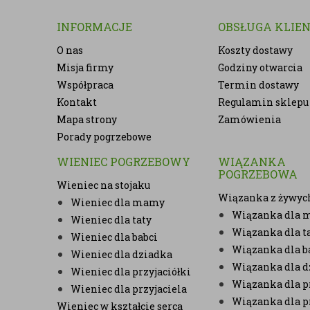
INFORMACJE
OBSŁUGA KLIE
O nas
Koszty dostawy
Misja firmy
Godziny otwarcia
Współpraca
Termin dostawy
Kontakt
Regulamin sklepu
Mapa strony
Zamówienia
Porady pogrzebowe
WIENIEC POGRZEBOWY
WIĄZANKA
POGRZEBOWA
Wieniec na stojaku
Wiązanka z żywyc
Wieniec dla mamy
Wiązanka dla
Wieniec dla taty
Wiązanka dla t
Wieniec dla babci
Wiązanka dla b
Wieniec dla dziadka
Wiązanka dla d
Wieniec dla przyjaciółki
Wiązanka dla pr
Wieniec dla przyjaciela
Wiązanka dla p
Wieniec w kształcie serca