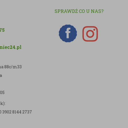
SPRAWDŹ CO U NAS?
75
iec24.pl
zna 88c/m33
a
05
k):
0 3902 8144 2737