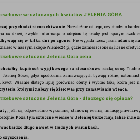
grzebowe ze sztucznych kwiatów JELENIA GÓRA
czaj przychodzi nieoczekiwanie
. Niezależnie od tego, czy chodzi o bardz
na co dzień, zwykle informacja o odejściu tej osoby jest sporym szoki
dbywają się w kilka dni po zgonie.
Nie wypada rzecz jasna u
dać się n
aleźć w naszym sklepie Wieniec24.pl, gdzie zamieszczone są liczne oferty l
rzebowe sztuczne Jelenia Góra cena
 chciałby kupić coś wyjątkowego za stosunkowo niską cenę.
Trudno 
Jeleniej Górze, gdyż upodobania zamawiających bywają różne, natomiast
h kwot. Właśnie dlatego lepiej porównać oferty i wybrać taką, która jest n
yteria, którymi należy się kierować przy zamawianiu wieńca
.
rzebowe sztuczne Jelenia Góra - dlaczego się opłaca?
aty
, jeśli są odpowiednio wykonane, stanowią wierną imitację prawdziwy
ostojnie.
Poza tym sztuczne wieńce w Jeleniej Górze mają także inne z
trwać bardzo długo nawet w trudnych warunkach.
do czyszczenia.