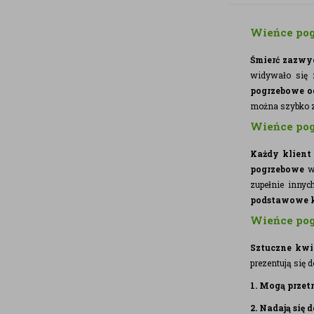
Wieńce po
Śmierć zazwy
widywało się 
pogrzebowe o
można szybko zn
Wieńce pog
Każdy klient
pogrzebowe
w 
zupełnie innyc
podstawowe kr
Wieńce pog
Sztuczne kwi
prezentują się d
1. Mogą prze
2. Nadają się 