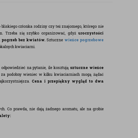
o bliskiego członka rodziny czy też znajomego, którego nie
em. Trzeba się szybko organizować, gdyż
uroczystości
a pogrzeb bez kwiatów.
Sztuczne
wieńce pogrzebowe
okalnych kwiaciarni.
odpowiedzieć na pytanie, ile kosztują
sztuczne wieńce
 za podobny wieniec w kilku kwiaciarniach mogą żądać
ajkorzystniejsza.
Cena i przepiękny wygląd to dwa
ch. Co prawda, nie dają żadnego aromatu, ale na grobie
alety: