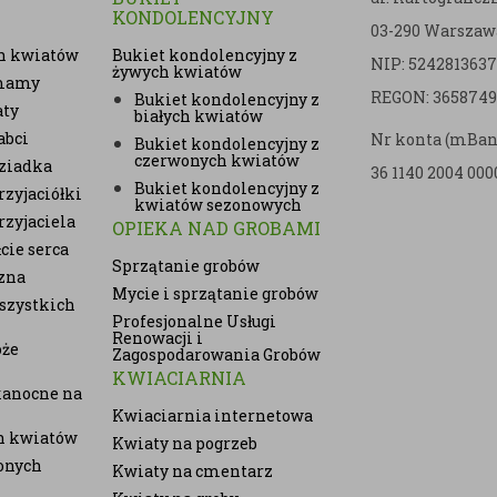
KONDOLENCYJNY
03-290 Warszaw
h kwiatów
Bukiet kondolencyjny z
NIP: 5242813637
żywych kwiatów
 mamy
REGON: 3658749
Bukiet kondolencyjny z
aty
białych kwiatów
abci
Nr konta (mBan
Bukiet kondolencyjny z
czerwonych kwiatów
ziadka
36 1140 2004 000
Bukiet kondolencyjny z
zyjaciółki
kwiatów sezonowych
rzyjaciela
OPIEKA NAD GROBAMI
cie serca
Sprzątanie grobów
zna
Mycie i sprzątanie grobów
szystkich
Profesjonalne Usługi
Renowacji i
oże
Zagospodarowania Grobów
KWIACIARNIA
kanocne na
Kwiaciarnia internetowa
ch kwiatów
Kwiaty na pogrzeb
onych
Kwiaty na cmentarz