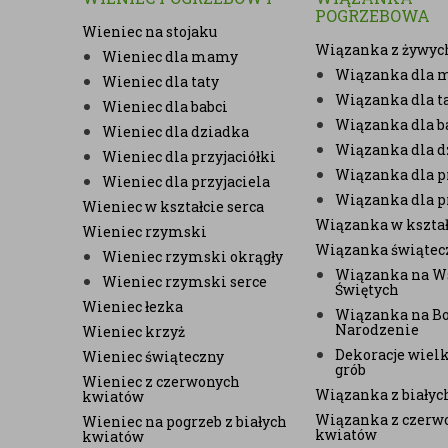
POGRZEBOWA
Wieniec na stojaku
Wiązanka z żywyc
Wieniec dla mamy
Wiązanka dla
Wieniec dla taty
Wiązanka dla t
Wieniec dla babci
Wiązanka dla b
Wieniec dla dziadka
Wiązanka dla d
Wieniec dla przyjaciółki
Wiązanka dla pr
Wieniec dla przyjaciela
Wiązanka dla p
Wieniec w kształcie serca
Wiązanka w kształ
Wieniec rzymski
Wiązanka świątec
Wieniec rzymski okrągły
Wiązanka na W
Wieniec rzymski serce
Świętych
Wieniec łezka
Wiązanka na B
Narodzenie
Wieniec krzyż
Dekoracje wiel
Wieniec świąteczny
grób
Wieniec z czerwonych
Wiązanka z biały
kwiatów
Wiązanka z czerw
Wieniec na pogrzeb z białych
kwiatów
kwiatów