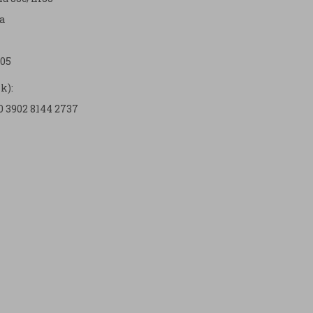
a
05
k):
0 3902 8144 2737