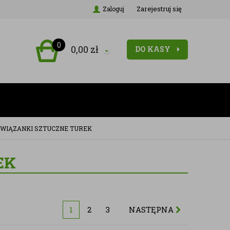
Zarejestruj się
Zaloguj
0
0,00
zł
DO KASY
I WIĄZANKI SZTUCZNE TUREK
EK
1
2
3
NASTĘPNA