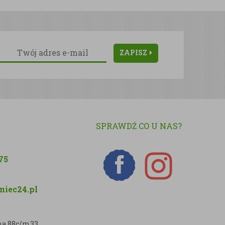
ZAPISZ
SPRAWDŹ CO U NAS?
75
iec24.pl
zna 88c/m33