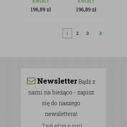
KWIATY
KWIATY
SZTUCZNE
SZTUCZNE
196,89
zł
196,89
zł
1
2
3
Newsletter
Bądź z
nami na bieżąco - zapisz
się do naszego
newslettera!