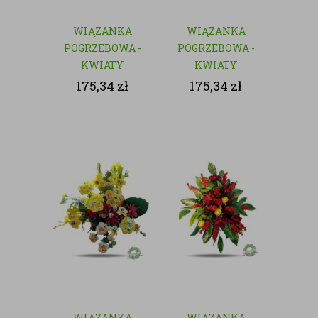
WIĄZANKA
WIĄZANKA
POGRZEBOWA -
POGRZEBOWA -
KWIATY
KWIATY
SZTUCZNE
SZTUCZNE
175,34
zł
175,34
zł
WIĄZANKA
WIĄZANKA