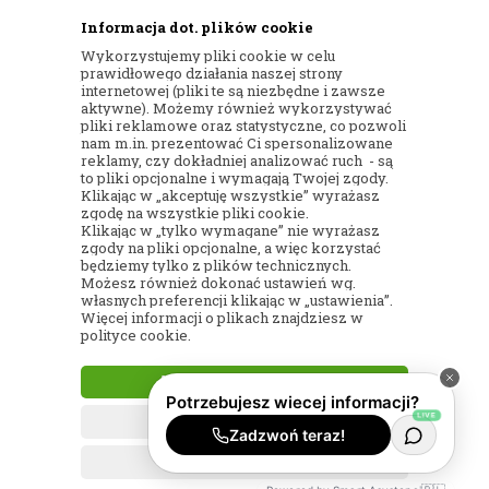
Informacja dot. plików cookie
ul. Kartograficzna 88c/m33
Wykorzystujemy pliki cookie w celu
03-290 Warszawa
prawidłowego działania naszej strony
internetowej (pliki te są niezbędne i zawsze
NIP: 5242813637
aktywne). Możemy również wykorzystywać
pliki reklamowe oraz statystyczne, co pozwoli
REGON: 365874905
nam m.in. prezentować Ci spersonalizowane
reklamy, czy dokładniej analizować ruch - są
Nr konta (mBank):
to pliki opcjonalne i wymagają Twojej zgody.
Klikając w „akceptuję wszystkie” wyrażasz
36 1140 2004 0000 3902 8144 2737
zgodę na wszystkie pliki cookie.
Klikając w „tylko wymagane” nie wyrażasz
zgody na pliki opcjonalne, a więc korzystać
będziemy tylko z plików technicznych.
Możesz również dokonać ustawień wg.
własnych preferencji klikając w „ustawienia”.
Więcej informacji o plikach znajdziesz w
© 2017
KWIACIARNIA INTERNETOWA
polityce cookie.
WIENIEC24
– WIĄZANKI I WIEŃCE POGRZEBOWE
AKCEPTUJĘ WSZYSTKIE
| WSZELKIE PRAWA ZASTRZEŻONE
TYLKO WYMAGANE
PROJEKT I OPROGRAMOWANIE SKLEPU:
EBEXO
USTAWIENIA