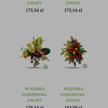
KWIATY
KWIATY
SZTUCZNE
SZTUCZNE
175,34
zł
175,34
zł
WIĄZANKA
WIĄZANKA
POGRZEBOWA -
POGRZEBOWA -
KWIATY
KWIATY
SZTUCZNE
SZTUCZNE
175,34
zł
184,58
zł