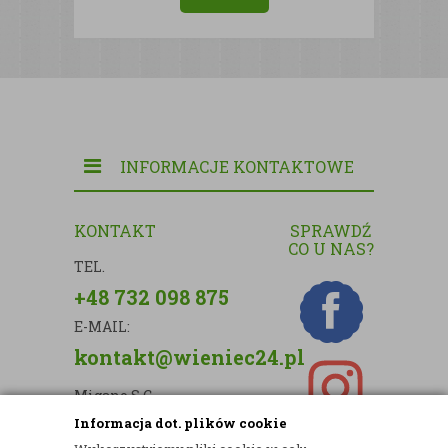
INFORMACJE KONTAKTOWE
KONTAKT
SPRAWDŹ
CO U NAS?
TEL.
+48 732 098 875
E-MAIL:
kontakt@wieniec24.pl
Migano S.C.
Informacja dot. plików cookie
ul. Kartograficzna 88c/m33