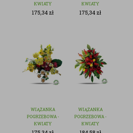
KWIATY
KWIATY
SZTUCZNE
SZTUCZNE
175,34
zł
175,34
zł
WIĄZANKA
WIĄZANKA
POGRZEBOWA -
POGRZEBOWA -
KWIATY
KWIATY
SZTUCZNE
SZTUCZNE
175,34
zł
184,58
zł