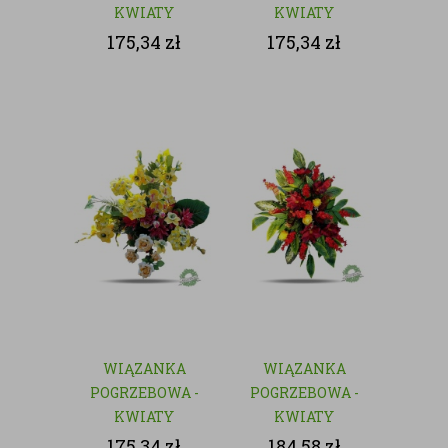
KWIATY
KWIATY
SZTUCZNE
SZTUCZNE
175,34
zł
175,34
zł
WIĄZANKA
WIĄZANKA
POGRZEBOWA -
POGRZEBOWA -
KWIATY
KWIATY
SZTUCZNE
SZTUCZNE
175,34
zł
184,58
zł