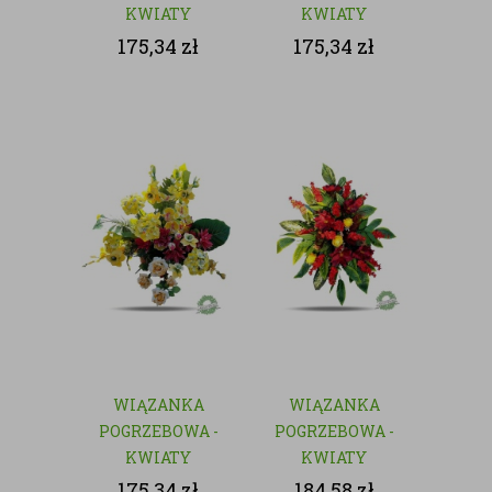
KWIATY
KWIATY
SZTUCZNE
SZTUCZNE
175,34
zł
175,34
zł
WIĄZANKA
WIĄZANKA
POGRZEBOWA -
POGRZEBOWA -
KWIATY
KWIATY
SZTUCZNE
SZTUCZNE
175,34
zł
184,58
zł